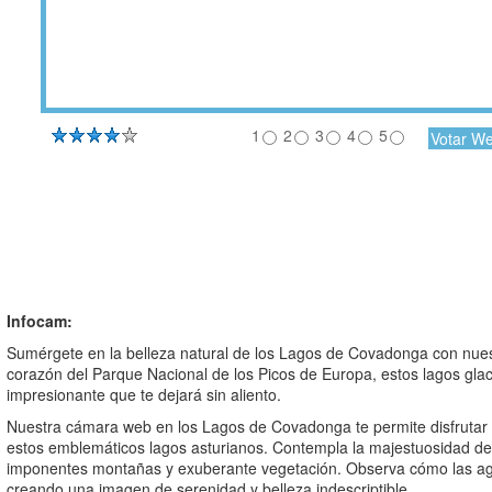
1
2
3
4
5
Infocam:
Sumérgete en la belleza natural de los Lagos de Covadonga con nues
corazón del Parque Nacional de los Picos de Europa, estos lagos glac
impresionante que te dejará sin aliento.
Nuestra cámara web en los Lagos de Covadonga te permite disfrutar 
estos emblemáticos lagos asturianos. Contempla la majestuosidad de
imponentes montañas y exuberante vegetación. Observa cómo las aguas
creando una imagen de serenidad y belleza indescriptible.