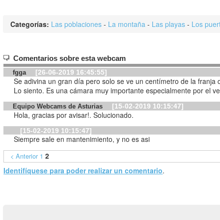
Categorías:
Las poblaciones
-
La montaña
-
Las playas
-
Los puer
Comentarios sobre esta webcam
[26-06-2019 16:45:55]
fgga
Se adivina un gran día pero solo se ve un centímetro de la franja d
Lo siento. Es una cámara muy importante especialmente por el ve
[15-02-2019 10:15:47]
Equipo Webcams de Asturias
Hola, gracias por avisar!. Solucionado.
[15-02-2019 10:15:47]
Siempre sale en mantenimiento, y no es asi
2
< Anterior
1
Identifíquese para poder realizar un comentario
.