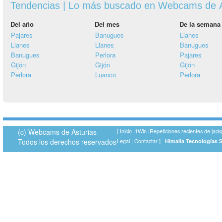
Tendencias | Lo más buscado en Webcams de A
Del año
Del mes
De la semana
Pajares
Banugues
Llanes
Llanes
Llanes
Banugues
Banugues
Perlora
Pajares
Gijón
Gijón
Gijón
Perlora
Luanco
Perlora
(c) Webcams de Asturias
[
Inicio
|
1Win
|
Repeticiones recientes de jack
Todos los derechos reservados
Legal
|
Contactar
]
Himalia Tecnologías 