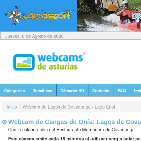
Jueves, 6 de Agosto de 2026
Categorías
Temáticas
Cámaras HD
Contacto
FAQ
Ins
Inicio
|
Webcam de Lagos de Covadonga - Lago Enol
Webcam de Cangas de Onís: Lagos de Cova
Con la colaboración del Restaurante Merendero de Covadonga
Esta cámara emite cada 15 minutos al utilizar energía solar p