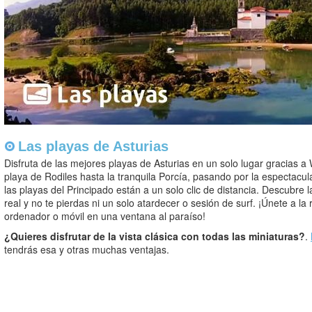
Las playas de Asturias
Disfruta de las mejores playas de Asturias en un solo lugar gracias 
playa de Rodiles hasta la tranquila Porcía, pasando por la espectacul
las playas del Principado están a un solo clic de distancia. Descubre la
real y no te pierdas ni un solo atardecer o sesión de surf. ¡Únete a l
ordenador o móvil en una ventana al paraíso!
¿Quieres disfrutar de la vista clásica con todas las miniaturas?
.
tendrás esa y otras muchas ventajas.