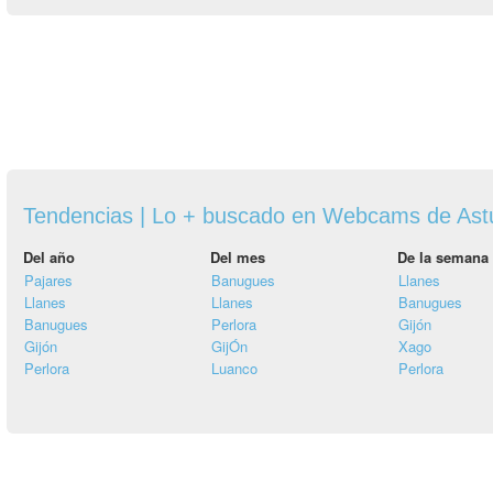
Tendencias | Lo + buscado en Webcams de Ast
Del año
Del mes
De la semana
Pajares
Banugues
Llanes
Llanes
Llanes
Banugues
Banugues
Perlora
Gijón
Gijón
GijÓn
Xago
Perlora
Luanco
Perlora