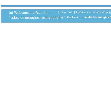
(c) Webcams de Asturias
[
Inicio
|
1Win
|
Repeticiones recientes de jack
Todos los derechos reservados
Legal
|
Contactar
]
Himalia Tecnologías 