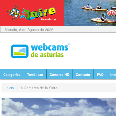
Sábado, 8 de Agosto de 2026
Categorías
Temáticas
Cámaras HD
Contacto
FAQ
Ins
Inicio
|
La Comarca de la Sidra