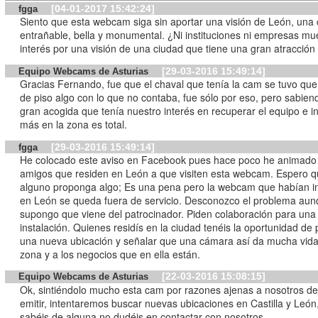
[04-01-2017 15:42:24]
fgga
Siento que esta webcam siga sin aportar una visión de León, una
entrañable, bella y monumental. ¿Ni instituciones ni empresas mu
interés por una visión de una ciudad que tiene una gran atracción 
[29-03-2016 15:49:14]
Equipo Webcams de Asturias
Gracias Fernando, fue que el chaval que tenía la cam se tuvo qu
de piso algo con lo que no contaba, fue sólo por eso, pero sabien
gran acogida que tenía nuestro interés en recuperar el equipo e in
más en la zona es total.
[29-03-2016 15:49:14]
fgga
He colocado este aviso en Facebook pues hace poco he animado 
amigos que residen en León a que visiten esta webcam. Espero 
alguno proponga algo; Es una pena pero la webcam que habían i
en León se queda fuera de servicio. Desconozco el problema au
supongo que viene del patrocinador. Piden colaboración para un
instalación. Quienes residís en la ciudad tenéis la oportunidad de
una nueva ubicación y señalar que una cámara así da mucha vida
zona y a los negocios que en ella están.
[22-03-2016 15:08:15]
Equipo Webcams de Asturias
Ok, sintiéndolo mucho esta cam por razones ajenas a nosotros de
emitir, intentaremos buscar nuevas ubicaciones en Castilla y León,
sabéis de alguna no dudéis en contactar con nosotros.