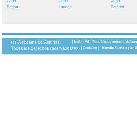
Gijón
Gijón
Xago
Perlora
Luanco
Pajares
(c) Webcams de Asturias
[
Inicio
|
1Win
|
Repeticiones recientes de jack
Todos los derechos reservados
Legal
|
Contactar
]
Himalia Tecnologías 