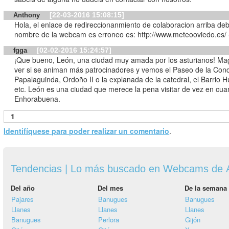
[22-03-2016 15:08:15]
Anthony
Hola, el enlace de redireccionanmiento de colaboracion arriba deb
nombre de la webcam es erroneo es: http://www.meteooviedo.es/
[02-02-2016 15:24:57]
fgga
¡Que bueno, León, una ciudad muy amada por los asturianos! Mag
ver si se animan más patrocinadores y vemos el Paseo de la Con
Papalaguinda, Ordoño II o la explanada de la catedral, el Barrio 
etc. León es una ciudad que merece la pena visitar de vez en cua
Enhorabuena.
1
Identifíquese para poder realizar un comentario
.
Tendencias | Lo más buscado en Webcams de A
Del año
Del mes
De la semana
Pajares
Banugues
Banugues
Llanes
Llanes
Llanes
Banugues
Perlora
Gijón