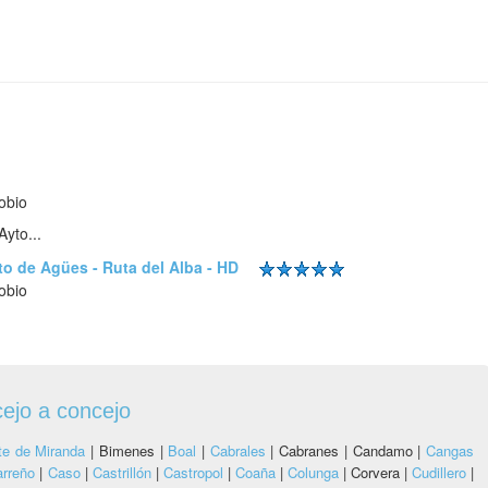
obio
yto...
o de Agües - Ruta del Alba - HD
obio
ejo a concejo
e de Miranda
|
Bimenes |
Boal
|
Cabrales
|
Cabranes |
Candamo |
Cangas
arreño
|
Caso
|
Castrillón
|
Castropol
|
Coaña
|
Colunga
|
Corvera |
Cudillero
|