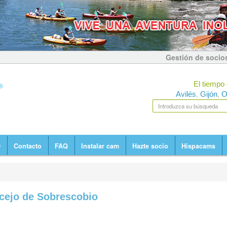
Gestión de socio
El tiempo 
Avilés
Gijón
O
,
,
D
Contacto
FAQ
Instalar cam
Hazte socio
Hispacams
cejo de Sobrescobio