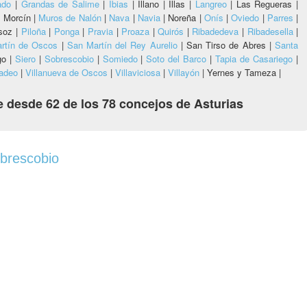
ado
|
Grandas de Salime
|
Ibias
|
Illano |
Illas |
Langreo
|
Las Regueras |
|
Morcín |
Muros de Nalón
|
Nava
|
Navia
|
Noreña |
Onís
|
Oviedo
|
Parres
|
soz |
Piloña
|
Ponga
|
Pravia
|
Proaza
|
Quirós
|
Ribadedeva
|
Ribadesella
|
rtín de Oscos
|
San Martín del Rey Aurelio
|
San Tirso de Abres |
Santa
go |
Siero
|
Sobrescobio
|
Somiedo
|
Soto del Barco
|
Tapia de Casariego
|
adeo
|
Villanueva de Oscos
|
Villaviciosa
|
Villayón
|
Yernes y Tameza |
 desde 62 de los 78 concejos de Asturias
obrescobio