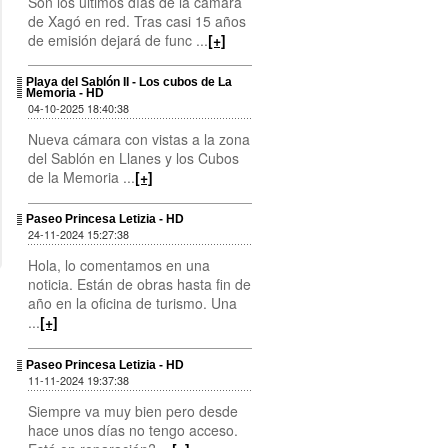
Son los últimos días de la cámara
de Xagó en red. Tras casi 15 años
de emisión dejará de func ...
[+]
Playa del Sablón II - Los cubos de La
Memoria - HD
04-10-2025 18:40:38
Nueva cámara con vistas a la zona
del Sablón en Llanes y los Cubos
de la Memoria ...
[+]
Paseo Princesa Letizia - HD
24-11-2024 15:27:38
Hola, lo comentamos en una
noticia. Están de obras hasta fin de
año en la oficina de turismo. Una
...
[+]
Paseo Princesa Letizia - HD
11-11-2024 19:37:38
Siempre va muy bien pero desde
hace unos días no tengo acceso.