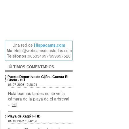
Una red de
Hispacams.com
Mail:
info@webcamsdeasturias.com
Teléfonos:
985334697/699697526
ÚLTIMOS COMENTARIOS
Puerto Deportivo de Gijón - Cuesta El
Cholo - HD
03-07-2026 15:28:21
Hola buenas tardes no se ve la
cámara de la playa de el arbreyal
...
[+]
Playa de Xagó I - HD
04-10-2025 18:42:38