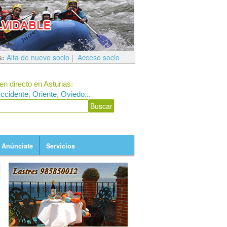
s:
Alta de nuevo socio
|
Acceso socio
en directo en Asturias:
ccidente
Oriente
Oviedo...
,
,
Anúnciate
Servicios