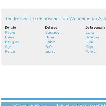
Tendencias | Lo + buscado en Webcams de Ast
Del año
Del mes
De la semana
Pajares
Banugues
Llanes
Llanes
Llanes
Banugues
Banugues
Perlora
Gijón
Gijón
GijÓn
Xago
Perlora
Luanco
Perlora
(c) Webcams de Asturias
[
Inicio
|
1Win
|
Repeticiones recientes de jack