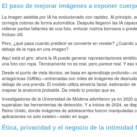
El paso de mejorar imágenes a exponer cuerp
La imagen asistida por IA ha evolucionado con rapidez. Al principio, s
corregía colores de forma automática. Después llegaron las IA capa
rellenar partes faltantes de una foto, enfocar rostros borrosos o prede
Incluso útil.
Pero, ¿qué pasa cuando
predecir
se convierte en
revelar
? ¿Cuando un
debajo de la ropa en una imagen?
Aquí está el giro: ahora la IA puede generar representaciones sintéti
una foto con ropa. Técnicamente no es real, pero
parece
real. Y eso 
Desde el punto de vista técnico, se basa en aprendizaje profundo—
antagónicas (GANs)—entrenadas con miles de imágenes de desnudos 
debajo de una prenda. El modelo utiliza simetría facial, estimación d
mapear la anatomía probable. Da miedo lo preciso que es.
Investigadores de la Universidad de Módena advirtieron ya en 2020 
superaban las herramientas de detección. Y a inicios de 2024, se dis
Reino Unido, donde imágenes de adolescentes fueron manipuladas co
aplicaciones no solo existen—están en auge.
Ética, privacidad y el negocio de la intimidad 