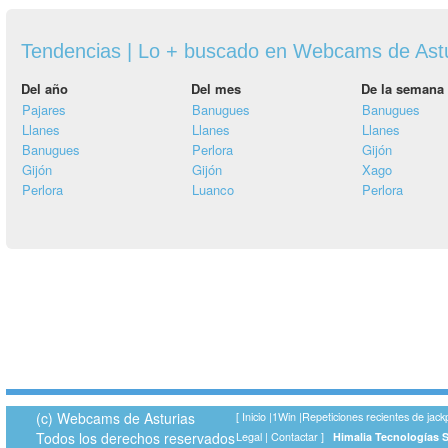
Tendencias | Lo + buscado en Webcams de Ast
Del año
Del mes
De la semana
Pajares
Banugues
Banugues
Llanes
Llanes
Llanes
Banugues
Perlora
Gijón
Gijón
Gijón
Xago
Perlora
Luanco
Perlora
(c) Webcams de Asturias
[
Inicio
|
1Win
|
Repeticiones recientes de jack
Todos los derechos reservados
Legal
|
Contactar
]
Himalia Tecnologías 