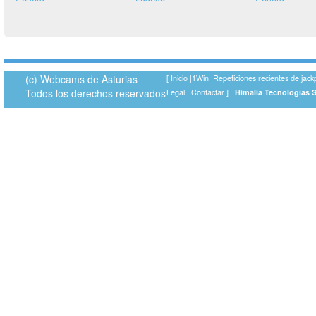
(c) Webcams de Asturias
[
Inicio
|
1Win
|
Repeticiones recientes de jack
Todos los derechos reservados
Legal
|
Contactar
]
Himalia Tecnologías 