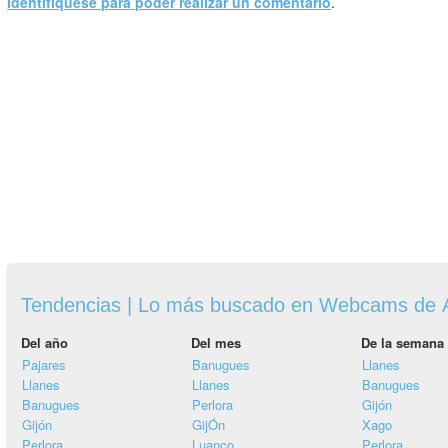
Identifíquese para poder realizar un comentario
.
Tendencias | Lo más buscado en Webcams de A
Del año
Del mes
De la semana
Pajares
Banugues
Llanes
Llanes
Llanes
Banugues
Banugues
Perlora
Gijón
Gijón
GijÓn
Xago
Perlora
Luanco
Perlora