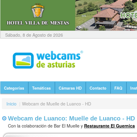
Sábado, 8 de Agosto de 2026
Categorías
Temáticas
Cámaras HD
Contacto
FAQ
Ins
Inicio
|
Webcam de Muelle de Luanco - HD
Webcam de Luanco: Muelle de Luanco - HD
Con la colaboración de Bar El Muelle y
Restaurante El Guernica