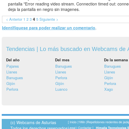
pantalla "Error reading video stream. Connection timed out: conne
deja la pantalla en negro sin imagenes.
4
< Anterior
1
2
3
5
Siguiente >
Identifíquese para poder realizar un comentario
.
Tendencias | Lo más buscado en Webcams de A
Del año
Del mes
De la semana
Pajares
Banugues
Banugues
Llanes
Llanes
Llanes
Banugues
Perlora
Gijón
Gijón
Gijón
Perlora
Perlora
Luanco
Xago
(c) Webcams de Asturias
[
Inicio
|
1Win
|
Repeticiones recientes de jack
Todos los derechos reservados
Legal
|
Contactar
]
Himalia Tecnologías 