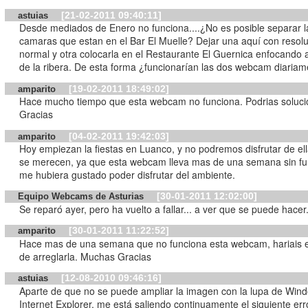
[21-02-2011 09:40:11]
astuias
Desde mediados de Enero no funciona....¿No es posible separar l
camaras que estan en el Bar El Muelle? Dejar una aquí con resol
normal y otra colocarla en el Restaurante El Guernica enfocando a
de la ribera. De esta forma ¿funcionarían las dos webcam diaria
[19-02-2011 18:49:02]
amparito
Hace mucho tiempo que esta webcam no funciona. Podrias soluci
Gracias
[04-02-2011 19:42:03]
amparito
Hoy empiezan la fiestas en Luanco, y no podremos disfrutar de e
se merecen, ya que esta webcam lleva mas de una semana sin fu
me hubiera gustado poder disfrutar del ambiente.
[30-01-2011 12:02:00]
Equipo Webcams de Asturias
Se reparó ayer, pero ha vuelto a fallar... a ver que se puede hacer
[30-01-2011 11:22:52]
amparito
Hace mas de una semana que no funciona esta webcam, hariais e
de arreglarla. Muchas Gracias
[12-08-2010 09:46:16]
astuias
Aparte de que no se puede ampliar la imagen con la lupa de Win
Internet Explorer, me está saliendo continuamente el siguiente err