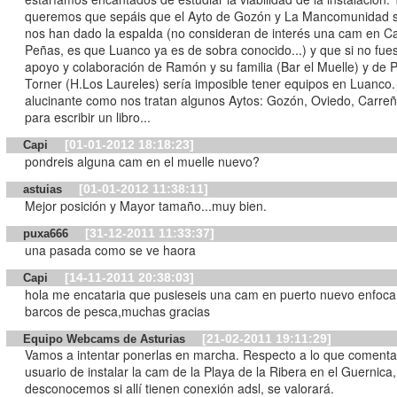
queremos que sepáis que el Ayto de Gozón y La Mancomunidad 
nos han dado la espalda (no consideran de interés una cam en C
Peñas, es que Luanco ya es de sobra conocido...) y que si no fues
apoyo y colaboración de Ramón y su familia (Bar el Muelle) y de 
Torner (H.Los Laureles) sería imposible tener equipos en Luanco.
alucinante como nos tratan algunos Aytos: Gozón, Oviedo, Carreño
para escribir un libro...
[01-01-2012 18:18:23]
Capi
pondreis alguna cam en el muelle nuevo?
[01-01-2012 11:38:11]
astuias
Mejor posición y Mayor tamaño...muy bien.
[31-12-2011 11:33:37]
puxa666
una pasada como se ve haora
[14-11-2011 20:38:03]
Capi
hola me encataria que pusieseis una cam en puerto nuevo enfoca
barcos de pesca,muchas gracias
[21-02-2011 19:11:29]
Equipo Webcams de Asturias
Vamos a intentar ponerlas en marcha. Respecto a lo que comenta
usuario de instalar la cam de la Playa de la Ribera en el Guernica,
desconocemos si allí tienen conexión adsl, se valorará.