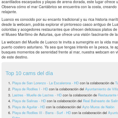
acantilados escarpados y playas de arena dorada, este lugar ofrece 
Observa cómo el mar Cantábrico se encuentra con la costa, creando u
relajante.
Luanco es conocido por su encanto tradicional y su rica historia marít
desde la webcam, podrás explorar el pintoresco casco antiguo de Lu
coloridas y acogedores restaurantes que ofrecen deliciosos platos de
el Museo Marítimo de Asturias, que ofrece una visión fascinante de la 
La webcam del Muelle de Luanco te invita a sumergirte en la vida ma
puerto costero asturiano. Ya sea que tengas interés en la pesca, te 
busques momentos de serenidad frente al mar, nuestra webcam en vivo
de este destino.
Top 10 cams del día
Playa de San Lorenzo - La Escalerona - HD
con la colaboración de
T
Playa de Rodiles I - HD
con la colaboración del
Ayuntamiento de Vill
Lastres - Muelle de Lastres - HD
con la colaboración de
Restaurante 
Playa de Salinas - HD
con la colaboración del
Real Balneario de Sali
Playa de Aguilar - HD
con la colaboración del
Ayto Muros de Nalón
Playa de Rodiles III - Barra - Surf - HD
con la colaboración del
Ayunta
Sidra