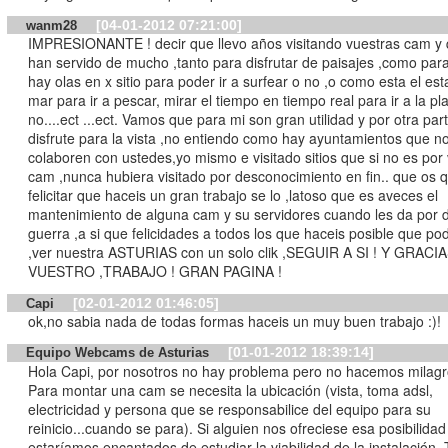
[04-01-2012 07:21:00]
wanm28
IMPRESIONANTE ! decir que llevo años visitando vuestras cam y
han servido de mucho ,tanto para disfrutar de paisajes ,como para
hay olas en x sitio para poder ir a surfear o no ,o como esta el est
mar para ir a pescar, mirar el tiempo en tiempo real para ir a la pl
no....ect ...ect. Vamos que para mi son gran utilidad y por otra parte
disfrute para la vista ,no entiendo como hay ayuntamientos que n
colaboren con ustedes,yo mismo e visitado sitios que si no es por
cam ,nunca hubiera visitado por desconocimiento en fin.. que os 
felicitar que haceis un gran trabajo se lo ,latoso que es aveces el
mantenimiento de alguna cam y su servidores cuando les da por 
guerra ,a si que felicidades a todos los que haceis posible que p
,ver nuestra ASTURIAS con un solo clik ,SEGUIR A SI ! Y GRACIAS POR
VUESTRO ,TRABAJO ! GRAN PAGINA !
[02-01-2012 01:46:05]
Capi
ok,no sabia nada de todas formas haceis un muy buen trabajo :)!
[01-01-2012 18:39:14]
Equipo Webcams de Asturias
Hola Capi, por nosotros no hay problema pero no hacemos milagro
Para montar una cam se necesita la ubicación (vista, toma adsl,
electricidad y persona que se responsabilice del equipo para su
reinicio...cuando se para). Si alguien nos ofreciese esa posibilidad
estaríamos encantados de estudiar la viabilidad de la instalación