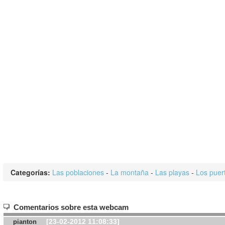
Categorías:
Las poblaciones
-
La montaña
-
Las playas
-
Los puer
Comentarios sobre esta webcam
[23-02-2012 11:08:33]
pianton