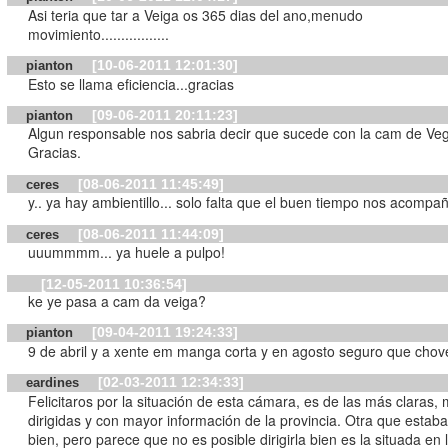
Asi teria que tar a Veiga os 365 dias del ano,menudo
movimiento.................
[10-06-2011 12:01:30]
pianton
Esto se llama eficiencia...gracias
[09-06-2011 20:11:23]
pianton
Algun responsable nos sabria decir que sucede con la cam de Ve
Gracias.
[08-06-2011 11:45:49]
ceres
y.. ya hay ambientillo... solo falta que el buen tiempo nos acompañe
[08-06-2011 11:44:09]
ceres
uuummmm... ya huele a pulpo!
[12-05-2011 10:36:54]
ke ye pasa a cam da veiga?
[09-04-2011 19:24:33]
pianton
9 de abril y a xente em manga corta y en agosto seguro que chov
[02-03-2011 12:34:33]
eardines
Felicitaros por la situación de esta cámara, es de las más claras, 
dirigidas y con mayor información de la provincia. Otra que estab
bien, pero parece que no es posible dirigirla bien es la situada en 