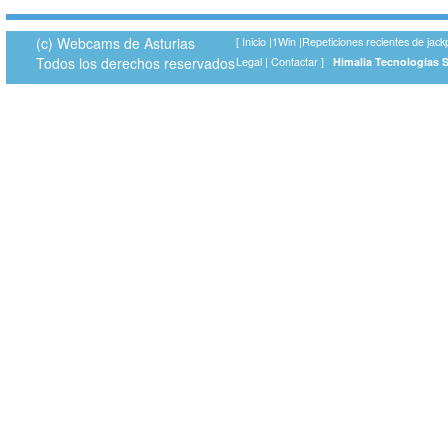
(c) Webcams de Asturias
[
Inicio
|
1Win
|
Repeticiones recientes de jack
Todos los derechos reservados
Legal
|
Contactar
]
Himalia Tecnologías 