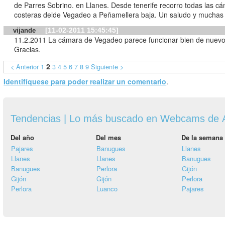
de Parres Sobrino. en Llanes. Desde tenerife recorro todas las cámaras
costeras delde Vegadeo a Peñamellera baja. Un saludo y muchas 
[11-02-2011 15:45:45]
vijande
11.2.2011 La cámara de Vegadeo parece funcionar bien de nuevo
Gracias.
2
< Anterior
1
3
4
5
6
7
8
9
Siguiente >
Identifíquese para poder realizar un comentario
.
Tendencias | Lo más buscado en Webcams de A
Del año
Del mes
De la semana
Pajares
Banugues
Llanes
Llanes
Llanes
Banugues
Banugues
Perlora
Gijón
Gijón
Gijón
Perlora
Perlora
Luanco
Pajares