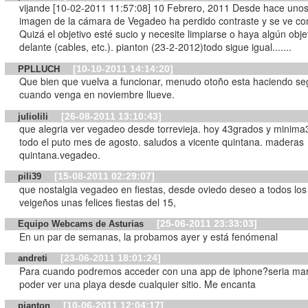
vijande [10-02-2011 11:57:08] 10 Febrero, 2011 Desde hace unos
imagen de la cámara de Vegadeo ha perdido contraste y se ve con
Quizá el objetivo esté sucio y necesite limpiarse o haya algún obje
delante (cables, etc.). pianton (23-2-2012)todo sigue igual.......
[10-10-2011 14:14:20]
PPLLUCH
Que bien que vuelva a funcionar, menudo otoño esta haciendo s
cuando venga en noviembre llueve.
[26-08-2011 13:10:43]
juliolili
que alegria ver vegadeo desde torrevieja. hoy 43grados y minima3
todo el puto mes de agosto. saludos a vicente quintana. maderas
quintana.vegadeo.
[15-08-2011 02:29:07]
pili39
que nostalgia vegadeo en fiestas, desde oviedo deseo a todos los
veigeños unas felices fiestas del 15,
[25-06-2011 23:33:03]
Equipo Webcams de Asturias
En un par de semanas, la probamos ayer y está fenómenal
[23-06-2011 18:01:24]
andreti
Para cuando podremos acceder con una app de iphone?seria mar
poder ver una playa desde cualquier sitio. Me encanta
[10-06-2011 12:04:17]
pianton