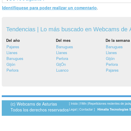
Identifíquese para poder realizar un comentario
.
Tendencias | Lo más buscado en Webcams de A
Del año
Del mes
De la semana
Pajares
Banugues
Banugues
Llanes
Llanes
Llanes
Banugues
Perlora
Gijón
Gijón
GijÓn
Perlora
Perlora
Luanco
Pajares
(c) Webcams de Asturias
[
Inicio
|
1Win
|
Repeticiones recientes de jack
Todos los derechos reservados
Legal
|
Contactar
]
Himalia Tecnologías 