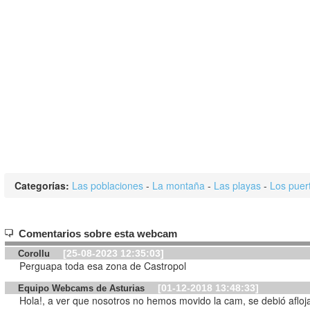
Categorías:
Las poblaciones
-
La montaña
-
Las playas
-
Los puer
Comentarios sobre esta webcam
[25-08-2023 12:35:03]
Corollu
Perguapa toda esa zona de Castropol
[01-12-2018 13:48:33]
Equipo Webcams de Asturias
Hola!, a ver que nosotros no hemos movido la cam, se debió afloja