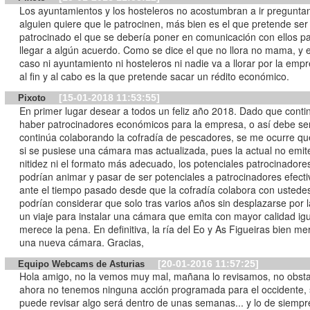
Los ayuntamientos y los hosteleros no acostumbran a ir pregunta
alguien quiere que le patrocinen, más bien es el que pretende ser
patrocinado el que se debería poner en comunicación con ellos p
llegar a algún acuerdo. Como se dice el que no llora no mama, y 
caso ni ayuntamiento ni hosteleros ni nadie va a llorar por la emp
al fin y al cabo es la que pretende sacar un rédito económico.
[15-01-2018 11:53:55]
Pixoto
En primer lugar desear a todos un feliz año 2018. Dado que continúa sin
haber patrocinadores económicos para la empresa, o así debe ser
continúa colaborando la cofradía de pescadores, se me ocurre qu
si se pusiese una cámara mas actualizada, pues la actual no emit
nitidez ni el formato más adecuado, los potenciales patrocinadore
podrían animar y pasar de ser potenciales a patrocinadores efecti
ante el tiempo pasado desde que la cofradía colabora con ustede
podrían considerar que solo tras varios años sin desplazarse por 
un viaje para instalar una cámara que emita con mayor calidad ig
merece la pena. En definitiva, la ría del Eo y As Figueiras bien merecen
una nueva cámara. Gracias,
[20-01-2016 11:57:25]
Equipo Webcams de Asturias
Hola amigo, no la vemos muy mal, mañana lo revisamos, no obsta
ahora no tenemos ninguna acción programada para el occidente, 
puede revisar algo será dentro de unas semanas... y lo de siemp