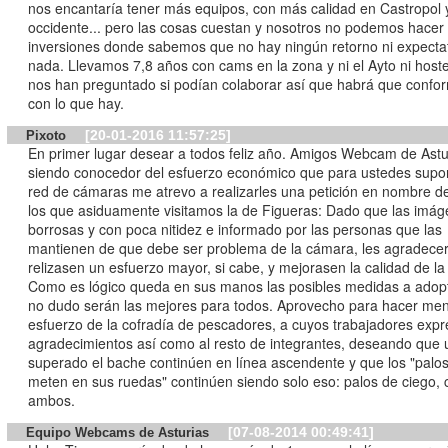
nos encantaría tener más equipos, con más calidad en Castropol y
occidente... pero las cosas cuestan y nosotros no podemos hacer
inversiones donde sabemos que no hay ningún retorno ni expecta
nada. Llevamos 7,8 años con cams en la zona y ni el Ayto ni hoste
nos han preguntado si podían colaborar así que habrá que confo
con lo que hay.
[20-01-2016 11:57:25]
Pixoto
En primer lugar desear a todos feliz año. Amigos Webcam de Asturias,
siendo conocedor del esfuerzo económico que para ustedes supo
red de cámaras me atrevo a realizarles una petición en nombre d
los que asiduamente visitamos la de Figueras: Dado que las imá
borrosas y con poca nitidez e informado por las personas que las
mantienen de que debe ser problema de la cámara, les agradecer
relizasen un esfuerzo mayor, si cabe, y mejorasen la calidad de l
Como es lógico queda en sus manos las posibles medidas a adop
no dudo serán las mejores para todos. Aprovecho para hacer men
esfuerzo de la cofradía de pescadores, a cuyos trabajadores exp
agradecimientos así como al resto de integrantes, deseando que 
superado el bache continúen en línea ascendente y que los "palo
meten en sus ruedas" continúen siendo solo eso: palos de ciego, 
ambos.
[07-08-2014 00:49:41]
Equipo Webcams de Asturias