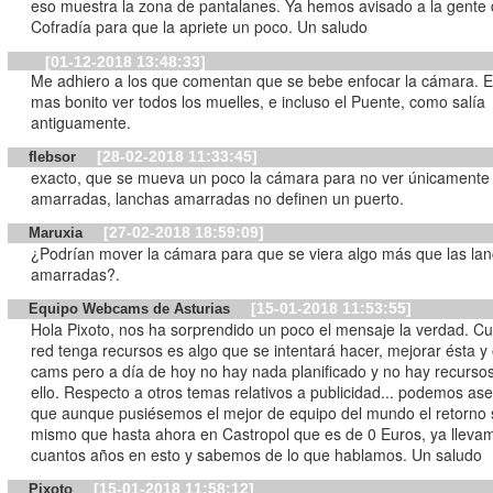
eso muestra la zona de pantalanes. Ya hemos avisado a la gente 
Cofradía para que la apriete un poco. Un saludo
[01-12-2018 13:48:33]
Me adhiero a los que comentan que se bebe enfocar la cámara. 
mas bonito ver todos los muelles, e incluso el Puente, como salía
antiguamente.
[28-02-2018 11:33:45]
flebsor
exacto, que se mueva un poco la cámara para no ver únicamente
amarradas, lanchas amarradas no definen un puerto.
[27-02-2018 18:59:09]
Maruxia
¿Podrían mover la cámara para que se viera algo más que las la
amarradas?.
[15-01-2018 11:53:55]
Equipo Webcams de Asturias
Hola Pixoto, nos ha sorprendido un poco el mensaje la verdad. C
red tenga recursos es algo que se intentará hacer, mejorar ésta y 
cams pero a día de hoy no hay nada planificado y no hay recurso
ello. Respecto a otros temas relativos a publicidad... podemos as
que aunque pusiésemos el mejor de equipo del mundo el retorno s
mismo que hasta ahora en Castropol que es de 0 Euros, ya lleva
cuantos años en esto y sabemos de lo que hablamos. Un saludo
[15-01-2018 11:58:12]
Pixoto