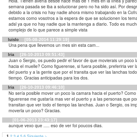
Hola. Tienen avería desde hace más de 1 mes en la línea y parec
semana pasada se iba a solucionar pero no ha sido así. Por desg
debido a la crisis no hay nadie ahora mismo trabajando en la Cofr
estamos como vosotros a la espera de que se solucionen los tema
adsl ya que no hay nadie que la mantenga a diario. Todo es muc
complejo de lo que parece a simple vista
[05-08-2014 11:29:19]
luislo
Una pena que llevemos un mes sin esta cam...
[26-10-2013 09:51:43]
Iria
Juan o Sergio, os puedo pedir el favor de que movierais un poco 
hacia el muelle? Como figuerense, si fuera posible, preferiria ver la zona
del puerto y a la gente que por el transita que ver las lanchas todo
tiempo. Gracias anticipadas para los dos.
[26-10-2013 09:46:10]
Iria
No sería posible mover un poco la camara hacia el puerto? Como
figuerense me gustaría mas ver el puerto y a las personas que por
transitan que ver todo el tiempo las lanchas. Juan o Sergio, os importaría
moverla un poco? Gracias.
[01-06-2013 23:43:17]
aunque vexo que ..... eso de ver foi poucos dias.
1
2
3
4
5
6
Siguiente >