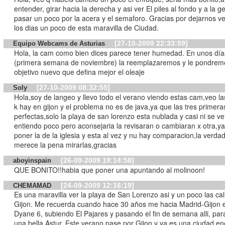
entender, girar hacia la derecha y asi ver El piles al fondo y a la g
pasar un poco por la acera y el semaforo. Gracias por dejarnos ve
los dias un poco de esta maravilla de Ciudad.
[27-10-2009 22:33:59]
Equipo Webcams de Asturias
Hola, la cam como bien dices parece tener humedad. En unos día
(primera semana de noviembre) la reemplazaremos y le pondrem
objetivo nuevo que defina mejor el oleaje
[27-10-2009 08:32:55]
Soly
Hola,soy de langeo y llevo todo el verano viendo estas cam,veo la
k hay en gijon y el problema no es de java,ya que las tres primera
perfectas,solo la playa de san lorenzo esta nublada y casi ni se ve
entiendo poco pero aconsejaria la revisaran o cambiaran x otra,ya
poner la de la iglesia y esta al vez y nu hay comparacion,la verdad
merece la pena mirarlas,gracias
[26-09-2009 19:14:58]
aboyinspain
QUE BONITO!!habia que poner una apuntando al molinoon!
[24-09-2009 12:16:19]
CHEMAMAD
Es una maravilla ver la playa de San Lorenzo asi y un poco las cal
Gijon. Me recuerda cuando hace 30 años me hacia Madrid-Gijon 
Dyane 6, subiendo El Pajares y pasando el fin de semana alli, par
una bella Astur. Este verano pase por Gijon y ya es una ciudad e