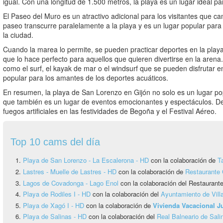
igual. Con una longitud de 1.500 metros, la playa es un lugar ideal para
El Paseo del Muro es un atractivo adicional para los visitantes que c
paseo transcurre paralelamente a la playa y es un lugar popular para p
la ciudad.
Cuando la marea lo permite, se pueden practicar deportes en la playa, 
que lo hace perfecto para aquellos que quieren divertirse en la aren
como el surf, el kayak de mar o el windsurf que se pueden disfrutar e
popular para los amantes de los deportes acuáticos.
En resumen, la playa de San Lorenzo en Gijón no solo es un lugar popu
que también es un lugar de eventos emocionantes y espectáculos. De
fuegos artificiales en las festividades de Begoña y el Festival Aéreo.
Top 10 cams del día
Playa de San Lorenzo - La Escalerona - HD
con la colaboración de
T
Lastres - Muelle de Lastres - HD
con la colaboración de
Restaurante 
Lagos de Covadonga - Lago Enol
con la colaboración del Restauran
Playa de Rodiles I - HD
con la colaboración del
Ayuntamiento de Vill
Playa de Xagó I - HD
con la colaboración de
Vivienda Vacacional 
Playa de Salinas - HD
con la colaboración del
Real Balneario de Sali