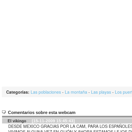
Categorías:
Las poblaciones
-
La montaña
-
Las playas
-
Los puer
Comentarios sobre esta webcam
[15-11-2009 15:45:43]
El vikingo
DESDE MEXICO GRACIAS POR LA CAM, PARA LOS ESPAÑOLE
VIVIMOS ALGUNA VEZ EN GIJÓN Y AHORA ESTAMOS LEJOS DE