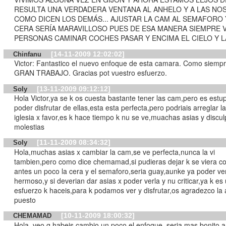
RESULTA UNA VERDADERA VENTANA AL ANHELO Y A LAS NOS
COMO DICEN LOS DEMÁS... AJUSTAR LA CAM AL SEMAFORO 
CERA SERÍA MARAVILLOSO PUES DE ESA MANERA SIEMPRE 
PERSONAS CAMINAR COCHES PASAR Y ENCIMA EL CIELO Y L
[14-11-2009 12:02:02]
Chinfanu
Victor: Fantastico el nuevo enfoque de esta camara. Como siemp
GRAN TRABAJO. Gracias pot vuestro esfuerzo.
[13-11-2009 09:12:12]
Soly
Hola Victor,ya se k os cuesta bastante tener las cam,pero es est
poder disfrutar de ellas,esta esta perfecta,pero podriais arreglar la
iglesia x favor,es k hace tiempo k nu se ve,muachas asias y discul
molestias
[11-11-2009 08:34:32]
Soly
Hola,muchas asias x cambiar la cam,se ve perfecta,nunca la vi
tambien,pero como dice chemamad,si pudieras dejar k se viera 
antes un poco la cera y el semaforo,seria guay,aunke ya poder ve
hermoso,y si deverian dar asias x poder verla y nu criticar,ya k es
esfuerzo k haceis,para k podamos ver y disfrutar,os agradezco la 
puesto
[10-11-2009 18:00:32]
CHEMAMAD
Hola, veo q habeis cambio un poco el enfoque, seria mas bonito,a