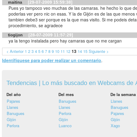
[29-07-2009 15:59:38]
maitina
Pues yo tampoco veo muchas de las camaras. he hecho lo que de
poderlas ver pero nic on esas. Y la de Gijón es de las que menos 
tambien debe3 ser porque es la que mas visito. Si me podeis detal
procedimiento, se agradece
[28-07-2009 11:57:29]
tiogijon
ya la tengo instalada pero hay camaras que no me cargan
13
< Anterior
1
2
3
4
5
6
7
8
9
10
11
12
14
15
Siguiente >
Identifíquese para poder realizar un comentario
.
Tendencias | Lo más buscado en Webcams de A
Del año
Del mes
De la semana
Pajares
Banugues
Llanes
Llanes
Llanes
Banugues
Banugues
Perlora
Pajares
Gijón
Gijón
Gijón
Perlora
Luanco
Xago