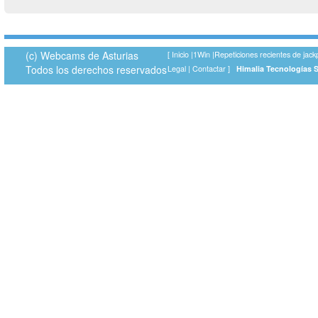
(c) Webcams de Asturias
[
Inicio
|
1Win
|
Repeticiones recientes de jack
Todos los derechos reservados
Legal
|
Contactar
]
Himalia Tecnologías 