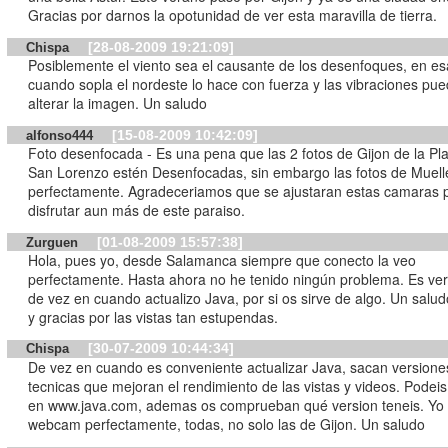
Gracias por darnos la opotunidad de ver esta maravilla de tierra.
[28-08-2009 19:21:09]
Chispa
Posiblemente el viento sea el causante de los desenfoques, en e
cuando sopla el nordeste lo hace con fuerza y las vibraciones pu
alterar la imagen. Un saludo
[15-08-2009 10:42:09]
alfonso444
Foto desenfocada - Es una pena que las 2 fotos de Gijon de la Playa de
San Lorenzo estén Desenfocadas, sin embargo las fotos de Muell
perfectamente. Agradeceriamos que se ajustaran estas camaras 
disfrutar aun más de este paraiso.
[01-08-2009 15:57:38]
Zurguen
Hola, pues yo, desde Salamanca siempre que conecto la veo
perfectamente. Hasta ahora no he tenido ningún problema. Es ve
de vez en cuando actualizo Java, por si os sirve de algo. Un salud
y gracias por las vistas tan estupendas.
[30-07-2009 10:44:34]
Chispa
De vez en cuando es conveniente actualizar Java, sacan version
tecnicas que mejoran el rendimiento de las vistas y videos. Podeis
en www.java.com, ademas os comprueban qué version teneis. Yo 
webcam perfectamente, todas, no solo las de Gijon. Un saludo