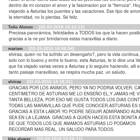
dentro de mi corazon el amor y la fascinacion por la "tierruca". Ho
viajando a Asturias los puentes y las vacaciones. Ese tipo de amo
la eternidad, no lo pierdas. Sé feliz.
[02-03-2010 19:13:12]
Toño Alonso
Preciosa panorámica, felicidades a TODOS los que la hacen posib
gracias a la ne por brindarnos estas maravillas a diario.
[02-03-2010 18:06:54]
mariam
elviraa, quien no ha sufrido un desengaño?, pero la vida continua
solo con lo bueno y entre lo bueno, esta Asturias, te lo dice una V
que ha viajado varias veces a Asturias y lo seguire haciendo, alli e
tanto paisaje maravilloso, se respira mucha paz. un saludo.
[02-03-2010 14:18:21]
elviraa
GRACIAS POR LOS ANIMOS, PERO YA NO PODRIA VOLVER, C
CENTIMETRO DE ASTURIAS ME LO ENSEÑO EL,Y JAMAS HE V
TANTA BELLEZA, POR ESO ME GUSTA TODOS LOS DIAS CON
TODAS LAS MARAVILLAS QUE PUDE CONOCER.ASTURIAS ES 
GRACIAS A ESTA LABOR YO PODRE SEGUIR ADMIRANDO AU
SEA EN LA LEJANIA. GRACIAS A QUIEN HACEIS ESTA BONITA 
DE QUE TODOS LOS QUE AMAMOS ASTURIAS LO PODAMOS
RECORDAR MAS REAL, UN SALUDO PARA TODOS.
[02-03-2010 13:26:11]
kike alvarez