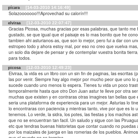
[14-03-2010 14:16:49]
pícara
Solazooooooo!!!Aprovechad su calorín!!!
[12-03-2010 22:07:47]
elviraa
Gracias Picosa, muchas gracias por esas palabras, que tanto me
gustado, se que igual que el paisaje es lo mas bonito que he cono
tambien ahi asturianos-as, que son lo mejor, pero fui a dar con un
estropeo todo y ahora estoy mal, por eso no creo que vuelva mas,
un solo dia dejare de pensar y de contemplar vuestra bonita tierra
para todos.
[12-03-2010 12:49:23]
picosa
Elviraa, la vida es un libro con un sin fin de paginas, las escritas 
las por venir. Siempre hay algo mejor por mucho peor que uno lo 
sucede cuando uno menos lo espera. Tienes tu vida un poco tras
temporalmente hasta que otro Don Juan astur te lleve por otra se
muchas que existen y en contraras otras imagines tan bellas que 
seria una plataforma de experiencia para un mejor. Asturias lo tine
lo encontraras con paciencia y mientras tanto, vive por que es lo 
tenemos. Lo verde, la sidra, los potes, las fiestas y los machos a
que no se encuentran tan facil. Un saludo y sigue con las Piruagua
etc que tendras buenas historietas que contar cuando no puedas
por los maizales de juerga en las romerias de los pueblos. Animos
que el mundo no se termina.