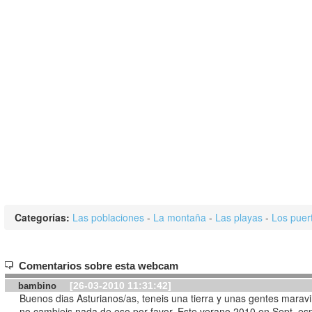
Categorías:
Las poblaciones
-
La montaña
-
Las playas
-
Los puer
Comentarios sobre esta webcam
[26-03-2010 11:31:42]
bambino
Buenos dias Asturianos/as, teneis una tierra y unas gentes maravi
no cambieis nada de eso por favor. Este verano 2010 en Sept, es