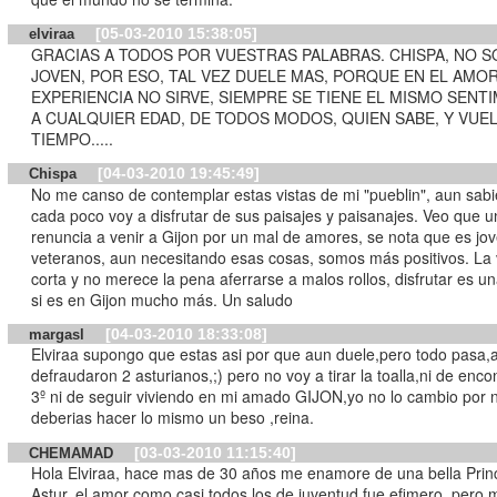
[05-03-2010 15:38:05]
elviraa
GRACIAS A TODOS POR VUESTRAS PALABRAS. CHISPA, NO SOY TAN
JOVEN, POR ESO, TAL VEZ DUELE MAS, PORQUE EN EL AMOR
EXPERIENCIA NO SIRVE, SIEMPRE SE TIENE EL MISMO SENT
A CUALQUIER EDAD, DE TODOS MODOS, QUIEN SABE, Y VUEL
TIEMPO.....
[04-03-2010 19:45:49]
Chispa
No me canso de contemplar estas vistas de mi "pueblin", aun sab
cada poco voy a disfrutar de sus paisajes y paisanajes. Veo que
renuncia a venir a Gijon por un mal de amores, se nota que es jov
veteranos, aun necesitando esas cosas, somos más positivos. La 
corta y no merece la pena aferrarse a malos rollos, disfrutar es u
si es en Gijon mucho más. Un saludo
[04-03-2010 18:33:08]
margasl
Elviraa supongo que estas asi por que aun duele,pero todo pasa,
defraudaron 2 asturianos,;) pero no voy a tirar la toalla,ni de enco
3º ni de seguir viviendo en mi amado GIJON,yo no lo cambio por 
deberias hacer lo mismo un beso ,reina.
[03-03-2010 11:15:40]
CHEMAMAD
Hola Elviraa, hace mas de 30 años me enamore de una bella Pri
Astur, el amor como casi todos los de juventud fue efimero, pero 