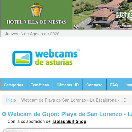
Jueves, 6 de Agosto de 2026
Categorías
Temáticas
Cámaras HD
Contacto
FAQ
Ins
Inicio
|
Webcam de Playa de San Lorenzo - La Escalerona - HD
Webcam de Gijón: Playa de San Lorenzo - L
Con la colaboración de
Tablas Surf Shop