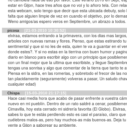
estar en Gijon, hace tres años que no voi y lo añoro tela. Con relacion a
esta webcam, solo tengo que decir que esta ubicada debuty, solo 
falta que alguien limpie de vez en cuando el objetivo, por lo demas
Weno amigos/as espero veros en Septiembre, un abrazo a todos.
[21-03-2010 10:30:52]
picosa
elviraa, estamos entrando a la primavera, con los dias mas largos,
arboles con nuevas ramas y flores. Pienso, que estas estirando tu
sentimental y que si no les de esta, quien te va a guantar en el v
donde estes?. Y si no estas en la tierrina con buen humor y pagin
diario en blanco para escribir algo con un principio que posibleme
con un final mejor que la ultima que escribiste, y llegue Septiembr
tengas una sonrisa y algo que comentar de la tierra que tanto te a
Piensa en la sidra, en las romerias, y sobretodo el frecor de las 
tan placidamente (seguramente) volveras a pasar, Un saludo chav
cualquier edad)
[15-03-2010 21:17:15]
Chispa
Hace casi media hora que acabo de pasar enfrente a vuestra cám
nuevo en mi pueblín. Dentro de un rato saldré a cenar, posibleme
Cimavilla, hoy esta cerrado mi sidrería favorita (El Globo). Elviraa,
sabes lo que te estás perdiendo esto es casi el paraíso, claro que
cuélebres malos-as, pero hay muchos-as más buenos-as. Deja tu t
vente a Gijon a saborear su ambiente.