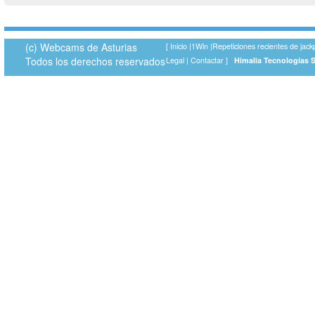
(c) Webcams de Asturias
[
Inicio
|
1Win
|
Repeticiones recientes de jack
Todos los derechos reservados
Legal
|
Contactar
]
Himalia Tecnologías 