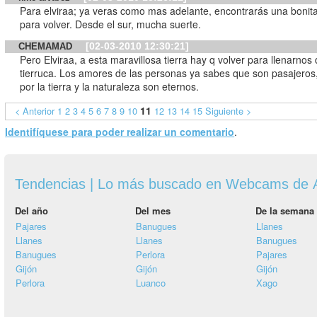
Para elviraa; ya veras como mas adelante, encontrarás una bonit
para volver. Desde el sur, mucha suerte.
[02-03-2010 12:30:21]
CHEMAMAD
Pero Elviraa, a esta maravillosa tierra hay q volver para llenarnos
tierruca. Los amores de las personas ya sabes que son pasajeros
por la tierra y la naturaleza son eternos.
11
< Anterior
1
2
3
4
5
6
7
8
9
10
12
13
14
15
Siguiente >
Identifíquese para poder realizar un comentario
.
Tendencias | Lo más buscado en Webcams de A
Del año
Del mes
De la semana
Pajares
Banugues
Llanes
Llanes
Llanes
Banugues
Banugues
Perlora
Pajares
Gijón
Gijón
Gijón
Perlora
Luanco
Xago