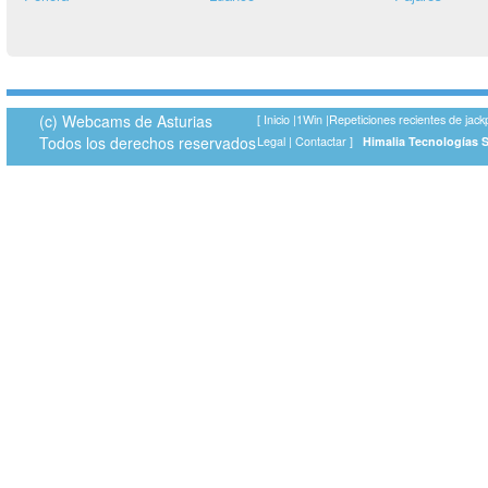
(c) Webcams de Asturias
[
Inicio
|
1Win
|
Repeticiones recientes de jack
Todos los derechos reservados
Legal
|
Contactar
]
Himalia Tecnologías 