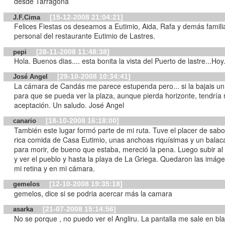
desde Tarragona
[15-12-2008 21:04:21]
J.F.Cima
Felices Fiestas os deseamos a Eutimio, Aida, Rafa y demás famili
personal del restaurante Eutimio de Lastres.
[28-11-2008 11:48:38]
pepi
Hola. Buenos dias.... esta bonita la vista del Puerto de lastre...Hoy
[29-10-2008 10:34:41]
José Angel
La cámara de Candás me parece estupenda pero... si la bajais u
para que se pueda ver la plaza, aunque pierda horizonte, tendría
aceptación. Un saludo. José Angel
[18-10-2008 16:18:00]
canario
También este lugar formó parte de mi ruta. Tuve el placer de sabo
rica comida de Casa Eutimio, unas anchoas riquísimas y un balaca
para morir, de bueno que estaba, mereció la pena. Luego subir al
y ver el pueblo y hasta la playa de La Griega. Quedaron las imág
mi retina y en mi cámara.
[12-10-2008 19:35:18]
gemelos
gemelos, dice si se podria acercar más la camara
[21-07-2008 15:14:56]
asarka
No se porque , no puedo ver el Angliru. La pantalla me sale en bl