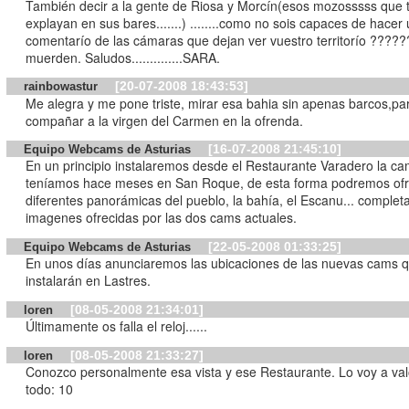
También decir a la gente de Riosa y Morcín(esos mozosssss que tanto se
explayan en sus bares.......) ........como no sois capaces de hacer
comentarío de las cámaras que dejan ver vuestro territorío ???????
muerden. Saludos..............SARA.
[20-07-2008 18:43:53]
rainbowastur
Me alegra y me pone triste, mirar esa bahia sin apenas barcos,pa
compañar a la virgen del Carmen en la ofrenda.
[16-07-2008 21:45:10]
Equipo Webcams de Asturias
En un principio instalaremos desde el Restaurante Varadero la c
teníamos hace meses en San Roque, de esta forma podremos of
diferentes panorámicas del pueblo, la bahía, el Escanu... complet
imagenes ofrecidas por las dos cams actuales.
[22-05-2008 01:33:25]
Equipo Webcams de Asturias
En unos días anunciaremos las ubicaciones de las nuevas cams 
instalarán en Lastres.
[08-05-2008 21:34:01]
loren
Últimamente os falla el reloj......
[08-05-2008 21:33:27]
loren
Conozco personalmente esa vista y ese Restaurante. Lo voy a val
todo: 10