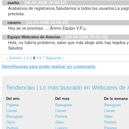
[05-05-2008 19:44:27]
asarka
Acabamos de registranos.Saludamos a todos los usuarios.La pag
preciosa.
[11-04-2008 15:06:25]
canario
Hoy se ve preciosa .....Ánimo Equipo V.P.¡¡¡
[25-03-2008 19:32:45]
Equipo Webcams de Asturias
Hola, no habría problema, salvo que más abajo sólo hay tejados y
Saludos
4
< Anterior
1
2
3
5
6
7
Siguiente >
Identifíquese para poder realizar un comentario
.
Tendencias | Lo más buscado en Webcams de A
Del año
Del mes
De la semana
Pajares
Banugues
Banugues
Llanes
Llanes
Llanes
Banugues
Perlora
Gijón
Gijón
Gijón
Perlora
Perlora
Luanco
Pajares