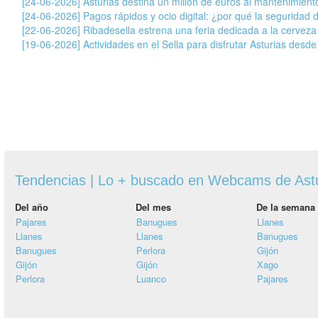
[24-06-2026] Asturias destina un millón de euros al mantenimiento
[24-06-2026] Pagos rápidos y ocio digital: ¿por qué la seguridad 
[22-06-2026] Ribadesella estrena una feria dedicada a la cervez
[19-06-2026] Actividades en el Sella para disfrutar Asturias desde
Tendencias | Lo + buscado en Webcams de Ast
Del año
Del mes
De la semana
Pajares
Banugues
Llanes
Llanes
Llanes
Banugues
Banugues
Perlora
Gijón
Gijón
Gijón
Xago
Perlora
Luanco
Pajares