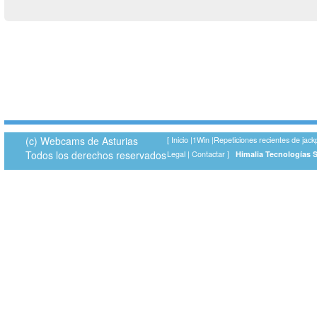
(c) Webcams de Asturias
[
Inicio
|
1Win
|
Repeticiones recientes de jack
Todos los derechos reservados
Legal
|
Contactar
]
Himalia Tecnologías 