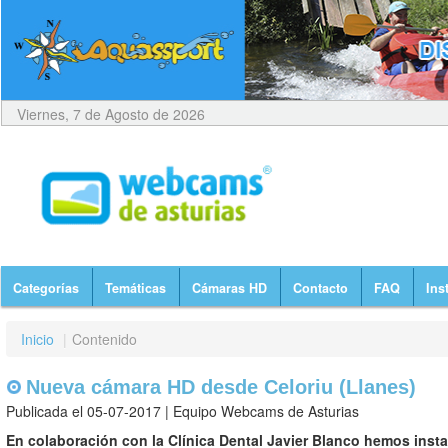
Viernes, 7 de Agosto de 2026
Categorías
Temáticas
Cámaras HD
Contacto
FAQ
Ins
Inicio
|
Contenido
Nueva cámara HD desde Celoriu (Llanes)
Publicada el 05-07-2017 | Equipo Webcams de Asturias
En colaboración con la Clínica Dental Javier Blanco hemos inst