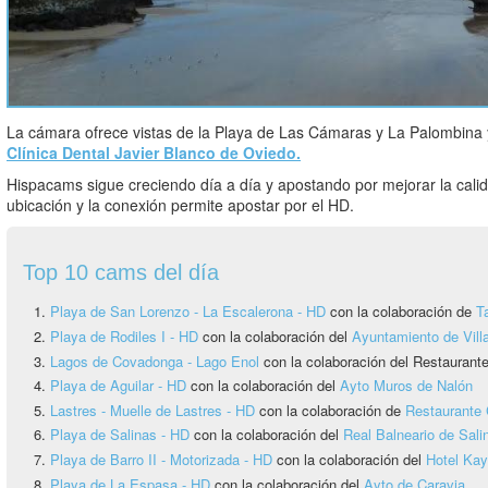
La cámara ofrece vistas de la Playa de Las Cámaras y La Palombina y
Clínica Dental Javier Blanco de Oviedo.
Hispacams sigue creciendo día a día y apostando por mejorar la cali
ubicación y la conexión permite apostar por el HD.
Top 10 cams del día
Playa de San Lorenzo - La Escalerona - HD
con la colaboración de
T
Playa de Rodiles I - HD
con la colaboración del
Ayuntamiento de Vill
Lagos de Covadonga - Lago Enol
con la colaboración del Restauran
Playa de Aguilar - HD
con la colaboración del
Ayto Muros de Nalón
Lastres - Muelle de Lastres - HD
con la colaboración de
Restaurante 
Playa de Salinas - HD
con la colaboración del
Real Balneario de Sali
Playa de Barro II - Motorizada - HD
con la colaboración del
Hotel Ka
Playa de La Espasa - HD
con la colaboración del
Ayto de Caravia