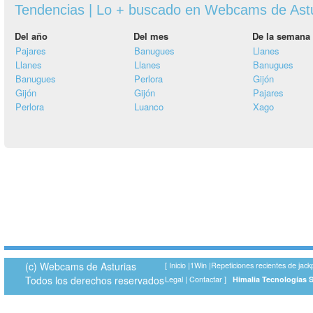
Tendencias | Lo + buscado en Webcams de Ast
Del año
Del mes
De la semana
Pajares
Banugues
Llanes
Llanes
Llanes
Banugues
Banugues
Perlora
Gijón
Gijón
Gijón
Pajares
Perlora
Luanco
Xago
(c) Webcams de Asturias
[
Inicio
|
1Win
|
Repeticiones recientes de jack
Todos los derechos reservados
Legal
|
Contactar
]
Himalia Tecnologías 