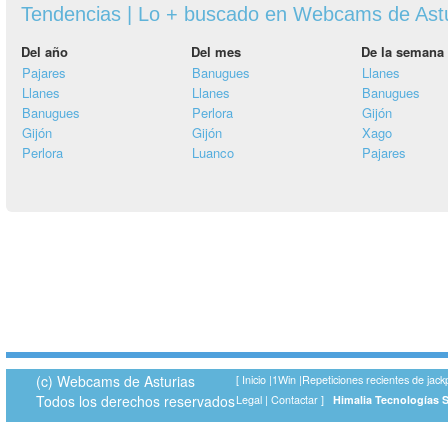
Tendencias | Lo + buscado en Webcams de Ast
Del año
Del mes
De la semana
Pajares
Banugues
Llanes
Llanes
Llanes
Banugues
Banugues
Perlora
Gijón
Gijón
Gijón
Xago
Perlora
Luanco
Pajares
(c) Webcams de Asturias
[
Inicio
|
1Win
|
Repeticiones recientes de jack
Todos los derechos reservados
Legal
|
Contactar
]
Himalia Tecnologías 