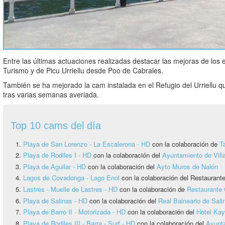
Entre las últimas actuaciones realizadas destacar las mejoras de los 
Turismo y de Picu Urriellu desde Poo de Cabrales.
También se ha mejorado la cam instalada en el Refugio del Urriellu qu
tras varias semanas averiada.
Top 10 cams del día
Playa de San Lorenzo - La Escalerona - HD
con la colaboración de
T
Playa de Rodiles I - HD
con la colaboración del
Ayuntamiento de Vill
Playa de Aguilar - HD
con la colaboración del
Ayto Muros de Nalón
Lagos de Covadonga - Lago Enol
con la colaboración del Restauran
Lastres - Muelle de Lastres - HD
con la colaboración de
Restaurante 
Playa de Salinas - HD
con la colaboración del
Real Balneario de Sali
Playa de Barro II - Motorizada - HD
con la colaboración del
Hotel Ka
Playa de Rodiles III - Barra - Surf - HD
con la colaboración del
Ayunta