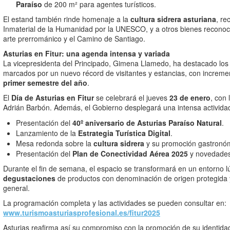
Paraíso
de 200 m² para agentes turísticos.
El estand también rinde homenaje a la
cultura sidrera asturiana
, re
Inmaterial de la Humanidad por la UNESCO, y a otros bienes recono
arte prerrománico y el Camino de Santiago.
Asturias en Fitur: una agenda intensa y variada
La vicepresidenta del Principado, Gimena Llamedo, ha destacado los 
marcados por un nuevo récord de visitantes y estancias, con increme
primer semestre del año
.
El
Día de Asturias en Fitur
se celebrará el jueves
23 de enero
, con 
Adrián Barbón. Además, el Gobierno desplegará una intensa actividad
Presentación del
40º aniversario de Asturias Paraíso Natural
.
Lanzamiento de la
Estrategia Turística Digital
.
Mesa redonda sobre la
cultura sidrera
y su promoción gastronó
Presentación del
Plan de Conectividad Aérea 2025
y novedades 
Durante el fin de semana, el espacio se transformará en un entorno 
degustaciones
de productos con denominación de origen protegida y 
general.
La programación completa y las actividades se pueden consultar en:
www.turismoasturiasprofesional.es/fitur2025
Asturias reafirma así su compromiso con la promoción de su identi