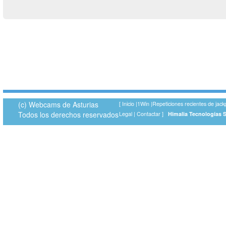
(c) Webcams de Asturias
[
Inicio
|
1Win
|
Repeticiones recientes de jack
Todos los derechos reservados
Legal
|
Contactar
]
Himalia Tecnologías 