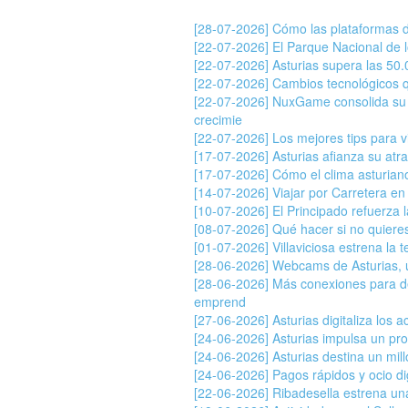
[28-07-2026] Cómo las plataformas d
[22-07-2026] El Parque Nacional de 
[22-07-2026] Asturias supera las 50
[22-07-2026] Cambios tecnológicos que
[22-07-2026] NuxGame consolida su 
crecimie
[22-07-2026] Los mejores tips para vi
[17-07-2026] Asturias afianza su atr
[17-07-2026] Cómo el clima asturian
[14-07-2026] Viajar por Carretera e
[10-07-2026] El Principado refuerza l
[08-07-2026] Qué hacer si no quieres 
[01-07-2026] Villaviciosa estrena la
[28-06-2026] Webcams de Asturias, u
[28-06-2026] Más conexiones para de
emprend
[27-06-2026] Asturias digitaliza los 
[24-06-2026] Asturias impulsa un pr
[24-06-2026] Asturias destina un mil
[24-06-2026] Pagos rápidos y ocio di
[22-06-2026] Ribadesella estrena un