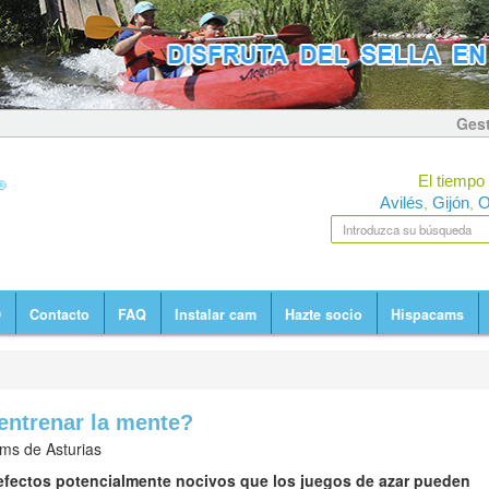
Gest
El tiempo 
Avilés
Gijón
O
,
,
D
Contacto
FAQ
Instalar cam
Hazte socio
Hispacams
entrenar la mente?
ms de Asturias
 efectos potencialmente nocivos que los juegos de azar pueden