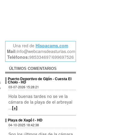
Una red de
Hispacams.com
Mail:
info@webcamsdeasturias.com
Teléfonos:
985334697/699697526
ÚLTIMOS COMENTARIOS
Puerto Deportivo de Gijón - Cuesta El
s
Cholo - HD
03-07-2026 15:28:21
o
Hola buenas tardes no se ve la
cámara de la playa de el arbreyal
...
[+]
Playa de Xagó I - HD
04-10-2025 18:42:38
Son los últimos días de la cámara