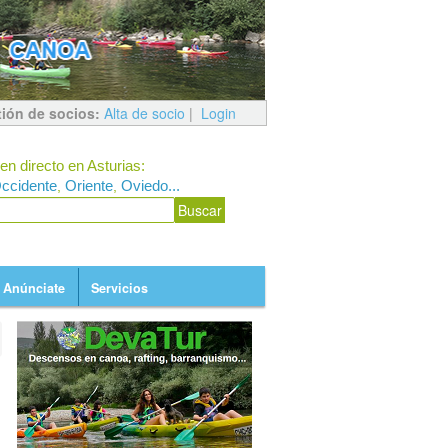
ión de socios:
Alta de socio
|
Login
en directo en Asturias:
ccidente
Oriente
Oviedo...
,
,
Anúnciate
Servicios