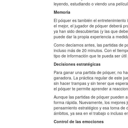
leyendo, estudiando o viendo una películ
Memoria
El póquer es también el entretenimiento 
el mejor, el jugador de póquer deberá pr
ya han sido descubiertas (y las que debe
puede dar la propia experiencia a medid
Como decíamos antes, las partidas de p
incluso más de 20 minutos. Con el tiemp
tipo de información que te pueda ser útil
Decisiones estratégicas
Para ganar una partida de póquer, no ha
ganadora. La práctica regular de este j
sin hacer trampas y sin tener que espera
el póquer te permite aprender a reaccion
Aunque las partidas de póquer pueden al
forma rápida. Nuevamente, los mejores j
pensamiento estratégico y esa toma de d
ámbitos, ya sea en el trabajo o incluso e
Control de las emociones