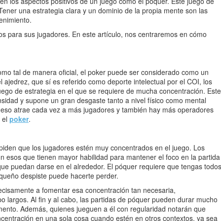
n los aspectos positivos de un juego como el póquer. Este juego de
Tener una estrategia clara y un dominio de la propia mente son las
enimiento.
os para sus jugadores. En este artículo, nos centraremos en cómo
mo tal de manera oficial, el poker puede ser considerado como un
l ajedrez, que sí es referido como deporte intelectual por el COI, los
uego de estrategia en el que se requiere de mucha concentración. Este
nsidad y supone un gran desgaste tanto a nivel físico como mental
r eso atrae cada vez a más jugadores y también hay más operadores
 el
poker
.
piden que los jugadores estén muy concentrados en el juego. Los
 esos que tienen mayor habilidad para mantener el foco en la partida
 que puedan darse en el alrededor. El póquer requiere que tengas todo
equeño despiste puede hacerte perder.
recisamente a fomentar esa concentración tan necesaria,
 largos. Al fin y al cabo, las partidas de póquer pueden durar mucho
mento. Además, quienes jueguen a él con regularidad notarán que
centración en una sola cosa cuando estén en otros contextos, ya sea