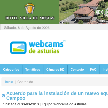
Sábado, 8 de Agosto de 2026
Categorías
Temáticas
Cámaras HD
Contacto
FAQ
Ins
Inicio
|
Contenido
Acuerdo para la instalación de un nuevo equ
Campoo
Publicada el 30-03-2018 | Equipo Webcams de Asturias