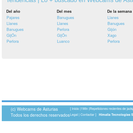
Del año
Del mes
De la semana
Pajares
Banugues
Llanes
Llanes
Llanes
Banugues
Banugues
Perlora
Gijón
GijÓn
GijÓn
Xago
Perlora
Luanco
Perlora
(c) Webcams de Asturias
[
Inicio
|
1Win
|
Repeticiones recientes de jack
Todos los derechos reservados
Legal
|
Contactar
]
Himalia Tecnologías 