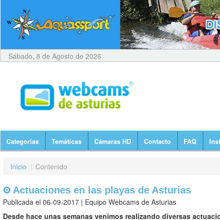
Sábado, 8 de Agosto de 2026
Categorías
Temáticas
Cámaras HD
Contacto
FAQ
Ins
Inicio
|
Contenido
Actuaciones en las playas de Asturias
Publicada el 06-09-2017 | Equipo Webcams de Asturias
Desde hace unas semanas venimos realizando diversas actuacio