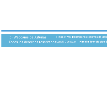
(c) Webcams de Asturias
[
Inicio
|
1Win
|
Repeticiones recientes de jack
Todos los derechos reservados
Legal
|
Contactar
]
Himalia Tecnologías 