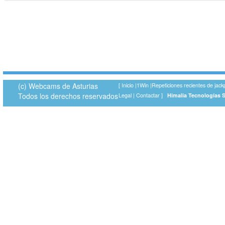
(c) Webcams de Asturias
[
Inicio
|
1Win
|
Repeticiones recientes de jack
Todos los derechos reservados
Legal
|
Contactar
]
Himalia Tecnologías 