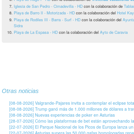
Iglesia de San Pedro - Cimadevilla - HD
con la colaboración de
Tabla
Playa de Barro II - Motorizada - HD
con la colaboración del
Hotel Ka
Playa de Rodiles III - Barra - Surf - HD
con la colaboración del
Ayunta
Sidra
Playa de La Espasa - HD
con la colaboración del
Ayto de Caravia
Otras noticias
[08-08-2026] Valgrande-Pajares invita a contemplar el eclipse tot
[08-08-2026] Trump ganó más de 1.000 millones de dólares a tr
[08-08-2026] Nuevas experiencias de poker en Asturias
[28-07-2026] Cómo las plataformas de bet están aprovechando la
[22-07-2026] El Parque Nacional de los Picos de Europa lanza un
[22-07-2026] Asturias supera las 50.000 gafas homologadas repar