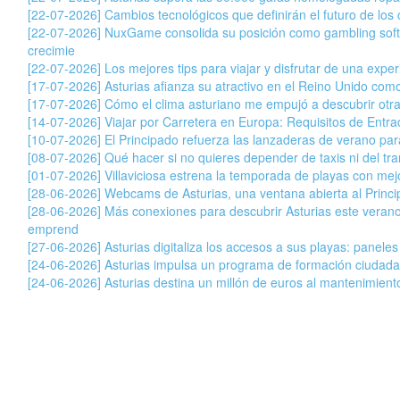
[22-07-2026] Cambios tecnológicos que definirán el futuro de los c
[22-07-2026] NuxGame consolida su posición como gambling soft
crecimie
[22-07-2026] Los mejores tips para viajar y disfrutar de una exper
[17-07-2026] Asturias afianza su atractivo en el Reino Unido com
[17-07-2026] Cómo el clima asturiano me empujó a descubrir otr
[14-07-2026] Viajar por Carretera en Europa: Requisitos de Entr
[10-07-2026] El Principado refuerza las lanzaderas de verano para 
[08-07-2026] Qué hacer si no quieres depender de taxis ni del tran
[01-07-2026] Villaviciosa estrena la temporada de playas con mej
[28-06-2026] Webcams de Asturias, una ventana abierta al Princ
[28-06-2026] Más conexiones para descubrir Asturias este veran
emprend
[27-06-2026] Asturias digitaliza los accesos a sus playas: paneles
[24-06-2026] Asturias impulsa un programa de formación ciudada
[24-06-2026] Asturias destina un millón de euros al mantenimiento