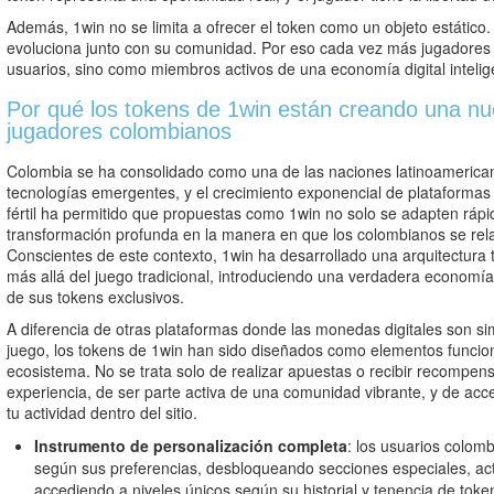
Además, 1win no se limita a ofrecer el token como un objeto estático
evoluciona junto con su comunidad. Por eso cada vez más jugadores
usuarios, sino como miembros activos de una economía digital intelig
Por qué los tokens de 1win están creando una nu
jugadores colombianos
Colombia se ha consolidado como una de las naciones latinoamerica
tecnologías emergentes, y el crecimiento exponencial de plataformas di
fértil ha permitido que propuestas como 1win no solo se adapten ráp
transformación profunda en la manera en que los colombianos se rela
Conscientes de este contexto, 1win ha desarrollado una arquitectura 
más allá del juego tradicional, introduciendo una verdadera economía 
de sus tokens exclusivos.
A diferencia de otras plataformas donde las monedas digitales son sim
juego, los tokens de 1win han sido diseñados como elementos funciona
ecosistema. No se trata solo de realizar apuestas o recibir recompens
experiencia, de ser parte activa de una comunidad vibrante, y de acc
tu actividad dentro del sitio.
Instrumento de personalización completa
: los usuarios colom
según sus preferencias, desbloqueando secciones especiales, act
accediendo a niveles únicos según su historial y tenencia de tok