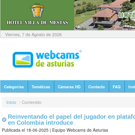
Viernes, 7 de Agosto de 2026
Categorías
Temáticas
Cámaras HD
Contacto
FAQ
Ins
Inicio
|
Contenido
Reinventando el papel del jugador en plata
en Colombia introduce
Publicada el 18-06-2025 | Equipo Webcams de Asturias