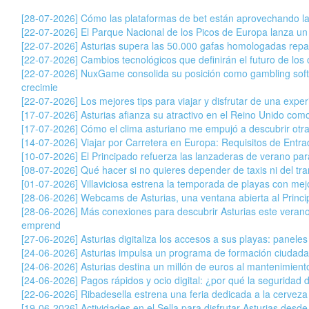
[28-07-2026] Cómo las plataformas de bet están aprovechando la
[22-07-2026] El Parque Nacional de los Picos de Europa lanza un
[22-07-2026] Asturias supera las 50.000 gafas homologadas repar
[22-07-2026] Cambios tecnológicos que definirán el futuro de los c
[22-07-2026] NuxGame consolida su posición como gambling soft
crecimie
[22-07-2026] Los mejores tips para viajar y disfrutar de una exper
[17-07-2026] Asturias afianza su atractivo en el Reino Unido com
[17-07-2026] Cómo el clima asturiano me empujó a descubrir otr
[14-07-2026] Viajar por Carretera en Europa: Requisitos de Entr
[10-07-2026] El Principado refuerza las lanzaderas de verano para 
[08-07-2026] Qué hacer si no quieres depender de taxis ni del tran
[01-07-2026] Villaviciosa estrena la temporada de playas con mej
[28-06-2026] Webcams de Asturias, una ventana abierta al Princ
[28-06-2026] Más conexiones para descubrir Asturias este veran
emprend
[27-06-2026] Asturias digitaliza los accesos a sus playas: paneles
[24-06-2026] Asturias impulsa un programa de formación ciudada
[24-06-2026] Asturias destina un millón de euros al mantenimiento
[24-06-2026] Pagos rápidos y ocio digital: ¿por qué la seguridad 
[22-06-2026] Ribadesella estrena una feria dedicada a la cervez
[19-06-2026] Actividades en el Sella para disfrutar Asturias desde