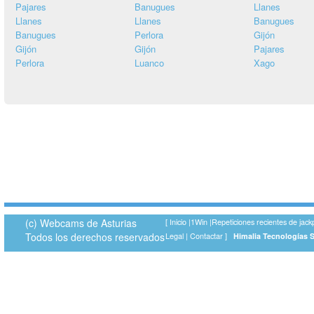
Pajares
Banugues
Llanes
Llanes
Llanes
Banugues
Banugues
Perlora
Gijón
Gijón
Gijón
Pajares
Perlora
Luanco
Xago
(c) Webcams de Asturias
[
Inicio
|
1Win
|
Repeticiones recientes de jack
Todos los derechos reservados
Legal
|
Contactar
]
Himalia Tecnologías 