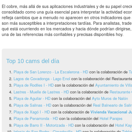
El cobre, más allá de sus aplicaciones industriales y de su papel cre
consolidado como una guía esencial para interpretar la actividad eco
refleja cambios que a menudo no aparecen en otros indicadores que 
son más susceptibles a interpretaciones tardías. Para analistas, trad
qué está ocurriendo en los mercados y hacia dónde podrían dirigirse
una de las referencias más confiables y precisas disponibles hoy.
Top 10 cams del día
Playa de San Lorenzo - La Escalerona - HD
con la colaboración de
T
Lagos de Covadonga - Lago Enol
con la colaboración del Restauran
Playa de Rodiles I - HD
con la colaboración del
Ayuntamiento de Vill
Lastres - Muelle de Lastres - HD
con la colaboración de
Restaurante 
Playa de Aguilar - HD
con la colaboración del
Ayto Muros de Nalón
Playa de Salinas - HD
con la colaboración del
Real Balneario de Sali
Playa de Xagó I - HD
con la colaboración de
Vivienda Vacacional 
Playa de Penarronda - HD
con la colaboración del
Hotel Parajes
Playa de Barro II - Motorizada - HD
con la colaboración del
Hotel Ka
Iglesia de San Pedro - Cimadevilla - HD
con la colaboración de
Tabla