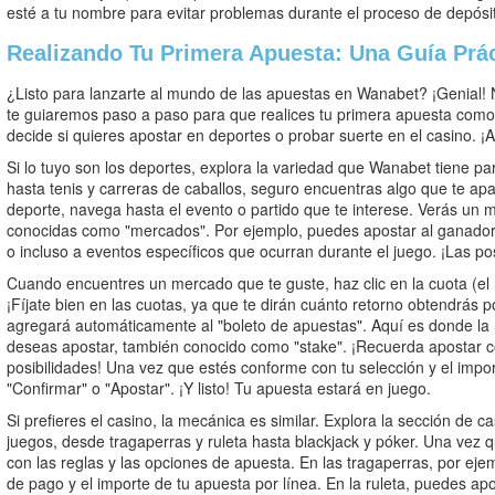
esté a tu nombre para evitar problemas durante el proceso de depósi
Realizando Tu Primera Apuesta: Una Guía Prác
¿Listo para lanzarte al mundo de las apuestas en Wanabet? ¡Genial! N
te guiaremos paso a paso para que realices tu primera apuesta como 
decide si quieres apostar en deportes o probar suerte en el casino. 
Si lo tuyo son los deportes, explora la variedad que Wanabet tiene pa
hasta tenis y carreras de caballos, seguro encuentras algo que te ap
deporte, navega hasta el evento o partido que te interese. Verás un
conocidas como "mercados". Por ejemplo, puedes apostar al ganador 
o incluso a eventos específicos que ocurran durante el juego. ¡Las posi
Cuando encuentres un mercado que te guste, haz clic en la cuota (el
¡Fíjate bien en las cuotas, ya que te dirán cuánto retorno obtendrás po
agregará automáticamente al "boleto de apuestas". Aquí es donde la
deseas apostar, también conocido como "stake". ¡Recuerda apostar c
posibilidades! Una vez que estés conforme con tu selección y el impo
"Confirmar" o "Apostar". ¡Y listo! Tu apuesta estará en juego.
Si prefieres el casino, la mecánica es similar. Explora la sección de 
juegos, desde tragaperras y ruleta hasta blackjack y póker. Una vez q
con las reglas y las opciones de apuesta. En las tragaperras, por ejem
de pago y el importe de tu apuesta por línea. En la ruleta, puedes ap