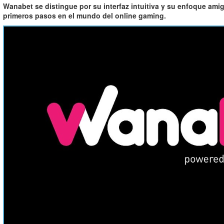
Wanabet se distingue por su interfaz intuitiva y su enfoque ami
primeros pasos en el mundo del online gaming.