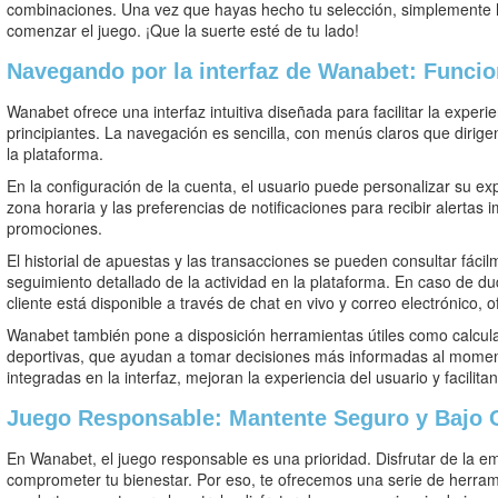
combinaciones. Una vez que hayas hecho tu selección, simplemente ha
comenzar el juego. ¡Que la suerte esté de tu lado!
Navegando por la interfaz de Wanabet: Funcio
Wanabet ofrece una interfaz intuitiva diseñada para facilitar la experi
principiantes. La navegación es sencilla, con menús claros que dirigen
la plataforma.
En la configuración de la cuenta, el usuario puede personalizar su expe
zona horaria y las preferencias de notificaciones para recibir alertas
promociones.
El historial de apuestas y las transacciones se pueden consultar fácilm
seguimiento detallado de la actividad en la plataforma. En caso de du
cliente está disponible a través de chat en vivo y correo electrónico, o
Wanabet también pone a disposición herramientas útiles como calcula
deportivas, que ayudan a tomar decisiones más informadas al moment
integradas en la interfaz, mejoran la experiencia del usuario y facilita
Juego Responsable: Mantente Seguro y Bajo 
En Wanabet, el juego responsable es una prioridad. Disfrutar de la 
comprometer tu bienestar. Por eso, te ofrecemos una serie de herra