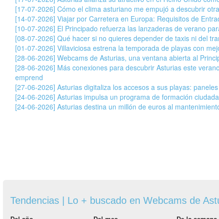
[17-07-2026] Cómo el clima asturiano me empujó a descubrir otr
[14-07-2026] Viajar por Carretera en Europa: Requisitos de Entr
[10-07-2026] El Principado refuerza las lanzaderas de verano para 
[08-07-2026] Qué hacer si no quieres depender de taxis ni del tran
[01-07-2026] Villaviciosa estrena la temporada de playas con mej
[28-06-2026] Webcams de Asturias, una ventana abierta al Princ
[28-06-2026] Más conexiones para descubrir Asturias este veran
emprend
[27-06-2026] Asturias digitaliza los accesos a sus playas: paneles
[24-06-2026] Asturias impulsa un programa de formación ciudada
[24-06-2026] Asturias destina un millón de euros al mantenimiento
Tendencias | Lo + buscado en Webcams de Ast
Del año
Del mes
De la semana