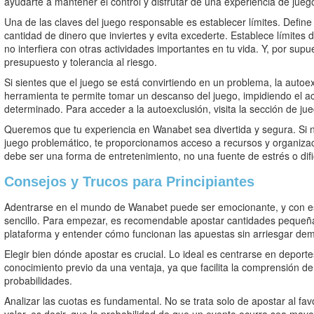
ayudarte a mantener el control y disfrutar de una experiencia de jueg
Una de las claves del juego responsable es establecer límites. Define 
cantidad de dinero que inviertes y evita excederte. Establece límites
no interfiera con otras actividades importantes en tu vida. Y, por supu
presupuesto y tolerancia al riesgo.
Si sientes que el juego se está convirtiendo en un problema, la autoe
herramienta te permite tomar un descanso del juego, impidiendo el a
determinado. Para acceder a la autoexclusión, visita la sección de j
Queremos que tu experiencia en Wanabet sea divertida y segura. Si n
juego problemático, te proporcionamos acceso a recursos y organizac
debe ser una forma de entretenimiento, no una fuente de estrés o difi
Consejos y Trucos para Principiantes
Adentrarse en el mundo de Wanabet puede ser emocionante, y con es
sencillo. Para empezar, es recomendable apostar cantidades pequeñas
plataforma y entender cómo funcionan las apuestas sin arriesgar demas
Elegir bien dónde apostar es crucial. Lo ideal es centrarse en deport
conocimiento previo da una ventaja, ya que facilita la comprensión de
probabilidades.
Analizar las cuotas es fundamental. No se trata solo de apostar al fa