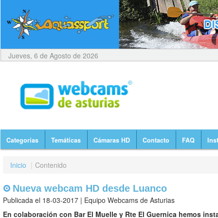
Jueves, 6 de Agosto de 2026
Categorías
Temáticas
Cámaras HD
Contacto
FAQ
Ins
Inicio
|
Contenido
Nueva webcam HD desde Luanco
Publicada el 18-03-2017 | Equipo Webcams de Asturias
En colaboración con Bar El Muelle y Rte El Guernica hemos ins