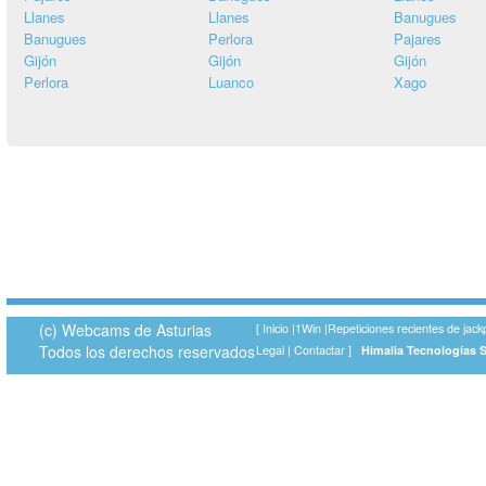
Llanes
Llanes
Banugues
Banugues
Perlora
Pajares
Gijón
Gijón
Gijón
Perlora
Luanco
Xago
(c) Webcams de Asturias
[
Inicio
|
1Win
|
Repeticiones recientes de jack
Todos los derechos reservados
Legal
|
Contactar
]
Himalia Tecnologías 