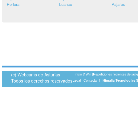
Perlora
Luanco
Pajares
(c) Webcams de Asturias
[
Inicio
|
1Win
|
Repeticiones recientes de jack
Todos los derechos reservados
Legal
|
Contactar
]
Himalia Tecnologías 