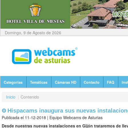
Domingo, 9 de Agosto de 2026
Categorías
Temáticas
Cámaras HD
Contacto
FAQ
Ins
Inicio
|
Contenido
Hispacams inaugura sus nuevas instalacion
Publicada el 11-12-2018 | Equipo Webcams de Asturias
Desde nuestras nuevas instalaciones en Gijón trataremos de llev