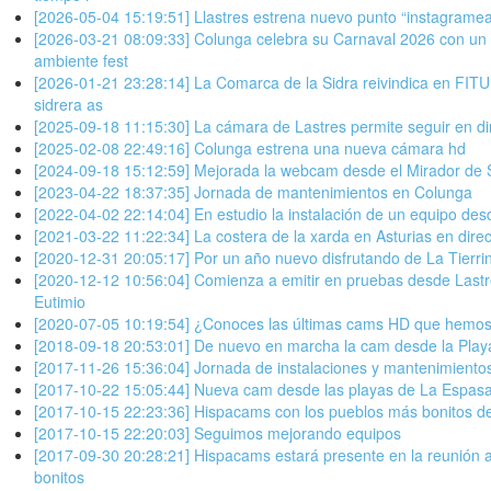
[2026-05-04 15:19:51] Llastres estrena nuevo punto “instagramea
[2026-03-21 08:09:33] Colunga celebra su Carnaval 2026 con un 
ambiente fest
[2026-01-21 23:28:14] La Comarca de la Sidra reivindica en FITUR
sidrera as
[2025-09-18 11:15:30] La cámara de Lastres permite seguir en dir
[2025-02-08 22:49:16] Colunga estrena una nueva cámara hd
[2024-09-18 15:12:59] Mejorada la webcam desde el Mirador de 
[2023-04-22 18:37:35] Jornada de mantenimientos en Colunga
[2022-04-02 22:14:04] En estudio la instalación de un equipo des
[2021-03-22 11:22:34] La costera de la xarda en Asturias en dire
[2020-12-31 20:05:17] Por un año nuevo disfrutando de La Tierr
[2020-12-12 10:56:04] Comienza a emitir en pruebas desde Last
Eutimio
[2020-07-05 10:19:54] ¿Conoces las últimas cams HD que hemos
[2018-09-18 20:53:01] De nuevo en marcha la cam desde la Playa
[2017-11-26 15:36:04] Jornada de instalaciones y mantenimiento
[2017-10-22 15:05:44] Nueva cam desde las playas de La Espasa 
[2017-10-15 22:23:36] Hispacams con los pueblos más bonitos 
[2017-10-15 22:20:03] Seguimos mejorando equipos
[2017-09-30 20:28:21] Hispacams estará presente en la reunión 
bonitos