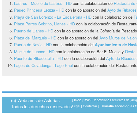
Lastres - Muelle de Lastres - HD
con la colaboración de
Restaurante 
Paseo Princesa Letizia - HD
con la colaboración del
Ayto de Ribadese
Playa de San Lorenzo - La Escalerona - HD
con la colaboración de
T
Plaza Parres Sobrino, Llanes - HD
con la colaboración de Restaurant
Puerto de Llanes - HD
con la colaboración de la Cofradía de Pescado
Plaza del Marqués - HD
con la colaboración del
Ayto Muros de Nalón
Puerto de Navia - HD
con la colaboración del
Ayuntamiento de Navi
Muelle de Luanco - HD
con la colaboración de Bar El Muelle y
Restau
Puente de Ribadesella - HD
con la colaboración del
Ayto de Ribadese
Lagos de Covadonga - Lago Enol
con la colaboración del Restauran
(c) Webcams de Asturias
[
Inicio
|
1Win
|
Repeticiones recientes de jack
Todos los derechos reservados
Legal
|
Contactar
]
Himalia Tecnologías 