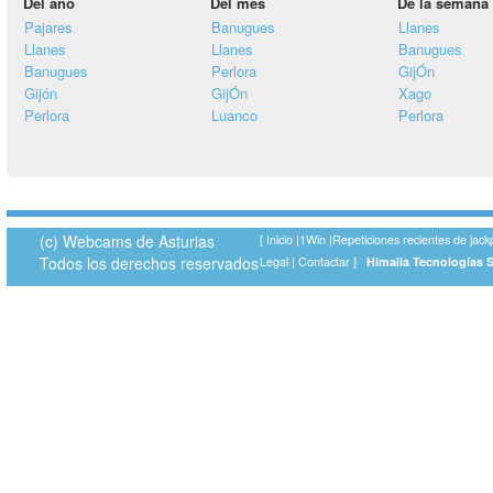
Del año
Del mes
De la semana
Pajares
Banugues
Llanes
Llanes
Llanes
Banugues
Banugues
Perlora
GijÓn
Gijón
GijÓn
Xago
Perlora
Luanco
Perlora
(c) Webcams de Asturias
[
Inicio
|
1Win
|
Repeticiones recientes de jack
Todos los derechos reservados
Legal
|
Contactar
]
Himalia Tecnologías 