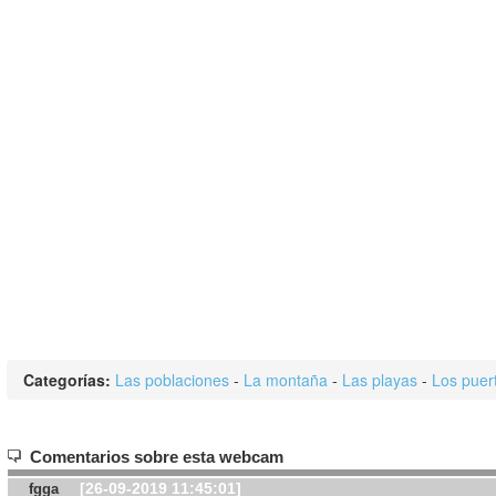
Categorías:
Las poblaciones
-
La montaña
-
Las playas
-
Los puer
Comentarios sobre esta webcam
[26-09-2019 11:45:01]
fgga