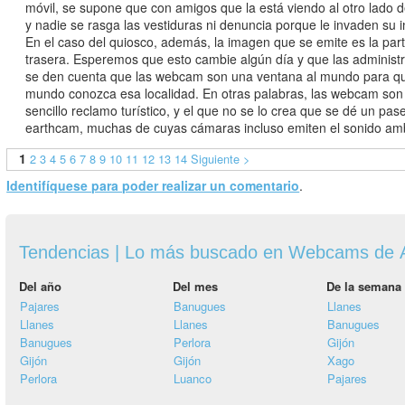
móvil, se supone que con amigos que la está viendo al otro lado d
y nadie se rasga las vestiduras ni denuncia porque le invaden su i
En el caso del quiosco, además, la imagen que se emite es la par
trasera. Esperemos que esto cambie algún día y que las administ
se den cuenta que las webcam son una ventana al mundo para qu
mundo conozca esa localidad. En otras palabras, las webcam son
sencillo reclamo turístico, y el que no se lo crea que se dé un pas
earthcam, muchas de cuyas cámaras incluso emiten el sonido am
1
2
3
4
5
6
7
8
9
10
11
12
13
14
Siguiente >
Identifíquese para poder realizar un comentario
.
Tendencias | Lo más buscado en Webcams de A
Del año
Del mes
De la semana
Pajares
Banugues
Llanes
Llanes
Llanes
Banugues
Banugues
Perlora
Gijón
Gijón
Gijón
Xago
Perlora
Luanco
Pajares