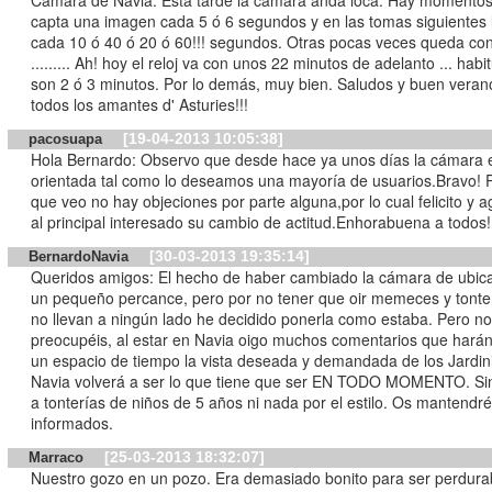
Cámara de Navia: Esta tarde la cámara anda loca. Hay momento
capta una imagen cada 5 ó 6 segundos y en las tomas siguientes 
cada 10 ó 40 ó 20 ó 60!!! segundos. Otras pocas veces queda co
......... Ah! hoy el reloj va con unos 22 minutos de adelanto ... hab
son 2 ó 3 minutos. Por lo demás, muy bien. Saludos y buen verano para
todos los amantes d' Asturies!!!
[19-04-2013 10:05:38]
pacosuapa
Hola Bernardo: Observo que desde hace ya unos días la cámara 
orientada tal como lo deseamos una mayoría de usuarios.Bravo! P
que veo no hay objeciones por parte alguna,por lo cual felicito y 
al principal interesado su cambio de actitud.Enhorabuena a todos!
[30-03-2013 19:35:14]
BernardoNavia
Queridos amigos: El hecho de haber cambiado la cámara de ubicación fue
un pequeño percance, pero por no tener que oir memeces y tonte
no llevan a ningún lado he decidido ponerla como estaba. Pero no
preocupéis, al estar en Navia oigo muchos comentarios que hará
un espacio de tiempo la vista deseada y demandada de los Jardini
Navia volverá a ser lo que tiene que ser EN TODO MOMENTO. Si
a tonterías de niños de 5 años ni nada por el estilo. Os mantendr
informados.
[25-03-2013 18:32:07]
Marraco
Nuestro gozo en un pozo. Era demasiado bonito para ser perdura