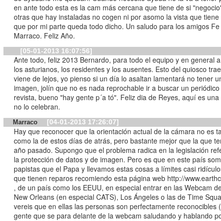
en ante todo esta es la cam más cercana que tiene de si "negocio"
otras que hay instaladas no cogen ni por asomo la vista que tiene 
que por mi parte queda todo dicho. Un saludo para los amigos Fe
Marraco. Feliz Año.
[05-01-2013 16:07:56]
Ante todo, feliz 2013 Bernardo, para todo el equipo y en general 
los asturianos, los residentes y los ausentes. Esto del quiosco trae
viene de lejos, yo pienso si un día lo asaltan lamentará no tener un
imagen, jolín que no es nada reprochable ir a buscar un periódico
revista, bueno "hay gente p´a tó". Feliz dia de Reyes, aquí es una 
no lo celebran.
[04-01-2013 17:26:07]
Marraco
Hay que reconocer que la orientación actual de la cámara no es 
como la de estos días de atrás, pero bastante mejor que la que te
año pasado. Supongo que el problema radica en la legislación ref
la protección de datos y de imagen. Pero es que en este país so
papistas que el Papa y llevamos estas cosas a límites casi ridículos. A 
que tienen reparos recomiendo esta página web http://www.eart
, de un país como los EEUU, en especial entrar en las Webcam de
New Orleans (en especial CATS), Los Ángeles o las de Time Squa
vereis que en ellas las personas son perfectamente reconocibles 
gente que se para delante de la webcam saludando y hablando po