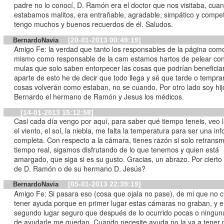
padre no lo conocí, D. Ramón era el doctor que nos visitaba, cua
estabamos malitos, era entrañable, agradable, simpático y compe
tengo muchos y buenos recuerdos de él. Saludos.
[20-01-2013 00:49:19]
BernardoNavia
Amigo Fe: la verdad que tanto los responsables de la página com
mismo como responsable de la cam estamos hartos de pelear con
mulas que solo saben entorpecer las cosas que podrían beneficiar
aparte de esto he de decir que todo llega y sé que tarde o tempra
cosas volverán como estaban, no se cuando. Por otro lado soy hij
Bernardo el hermano de Ramón y Jesus los médicos.
[14-01-2013 15:12:58]
Casi cada día vengo por aquí, para saber qué tiempo teneis, veo la
el viento, el sol, la niebla, me falta la temperatura para ser una in
completa. Con respecto a la cámara, tienes razón si solo retransm
tiempo real, sigamos disfrutando de lo que tenemos y quien está
amargado, que siga si es su gusto. Gracias, un abrazo. Por cierto 
de D. Ramón o de su hermano D. Jesús?
[05-01-2013 22:39:19]
BernardoNavia
Amigo Fe: Si pasara eso (cosa que ojala no pase), de mi que no cuente
tener ayuda porque en primer lugar estas cámaras no graban, y 
segundo lugar seguro que después de lo ocurrido pocas o ningu
de ayudarle me quedan. Cuando necesite ayuda no la va a tener