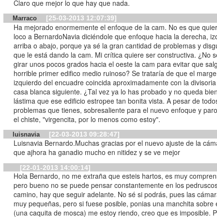
Claro que mejor lo que hay que nada.
[25-03-2013 12:07:39]
Marraco
Ha mejorado enormemente el enfoque de la cam. No es que quiera volver
loco a BernardoNavia diciéndole que enfoque hacia la derecha, iz
arriba o abajo, porque ya sé la gran cantidad de problemas y disg
que le está dando la cam. Mi crítica quiere ser constructiva. ¿No 
girar unos pocos grados hacia el oeste la cam para evitar que sal
horrible primer edifico medio ruinoso? Se trataría de que el marg
izquierdo del encuadre coincida aproximadamente con la divisoria
casa blanca siguiente. ¿Tal vez ya lo has probado y no queda bie
lástima que ese edificio estropee tan bonita vista. A pesar de todo
problemas que tienes, sobresaliente para el nuevo enfoque y par
el chiste, "virgencita, por lo menos como estoy".
[22-03-2013 09:28:47]
luisnavia
Luisnavia Bernardo.Muchas gracias por el nuevo ajuste de la cám
que ajhora ha ganadio mucho en nitidez y se ve mejor
[22-01-2013 14:00:14]
Hola Bernardo, no me extraña que esteis hartos, es muy comprens
pero bueno no se puede pensar constantemente en los pedruscos
camino, hay que seguir adelante. No sé si podrás, pues las cáma
muy pequeñas, pero si fuese posible, ponias una manchita sobre e
(una caquita de mosca) me estoy riendo, creo que es imposible. P