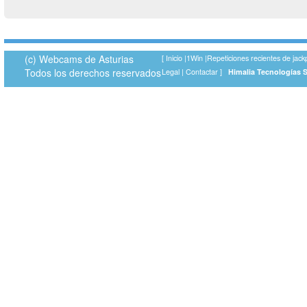
(c) Webcams de Asturias
[
Inicio
|
1Win
|
Repeticiones recientes de jack
Todos los derechos reservados
Legal
|
Contactar
]
Himalia Tecnologías 