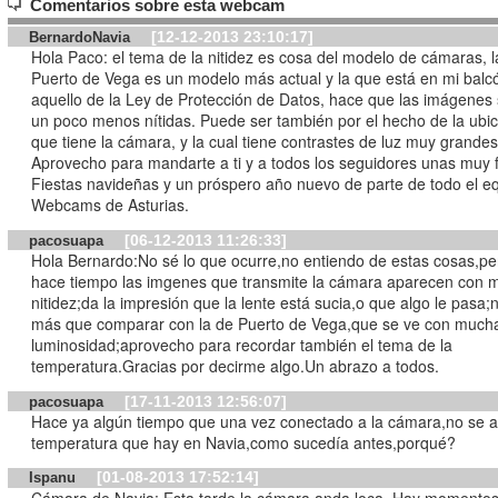
Comentarios sobre esta webcam
[12-12-2013 23:10:17]
BernardoNavia
Hola Paco: el tema de la nitidez es cosa del modelo de cámaras, l
Puerto de Vega es un modelo más actual y la que está en mi balc
aquello de la Ley de Protección de Datos, hace que las imágenes
un poco menos nítidas. Puede ser también por el hecho de la ubi
que tiene la cámara, y la cual tiene contrastes de luz muy grandes
Aprovecho para mandarte a ti y a todos los seguidores unas muy f
Fiestas navideñas y un próspero año nuevo de parte de todo el e
Webcams de Asturias.
[06-12-2013 11:26:33]
pacosuapa
Hola Bernardo:No sé lo que ocurre,no entiendo de estas cosas,p
hace tiempo las imgenes que transmite la cámara aparecen con 
nitidez;da la impresión que la lente está sucia,o que algo le pasa;
más que comparar con la de Puerto de Vega,que se ve con much
luminosidad;aprovecho para recordar también el tema de la
temperatura.Gracias por decirme algo.Un abrazo a todos.
[17-11-2013 12:56:07]
pacosuapa
Hace ya algún tiempo que una vez conectado a la cámara,no se af
temperatura que hay en Navia,como sucedía antes,porqué?
[01-08-2013 17:52:14]
Ispanu