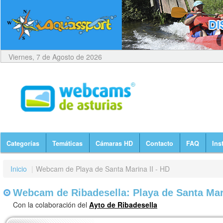
Viernes, 7 de Agosto de 2026
Categorías
Temáticas
Cámaras HD
Contacto
FAQ
Ins
Inicio
|
Webcam de Playa de Santa Marina II - HD
Webcam de Ribadesella: Playa de Santa Mari
Con la colaboración del
Ayto de Ribadesella