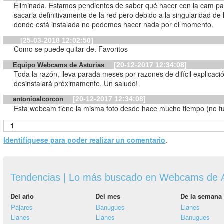
Eliminada. Estamos pendientes de saber qué hacer con la cam pa
sacarla definitivamente de la red pero debido a la singularidad de 
donde está instalada no podemos hacer nada por el momento.
[25-03-2018 12:02:50]
Como se puede quitar de. Favoritos
[20-12-2017 12:34:08]
Equipo Webcams de Asturias
Toda la razón, lleva parada meses por razones de difícil explicaci
desinstalará próximamente. Un saludo!
[20-12-2017 12:34:08]
antonioalcorcon
Esta webcam tiene la misma foto desde hace mucho tiempo (no f
1
Identifíquese para poder realizar un comentario
.
Tendencias | Lo más buscado en Webcams de A
Del año
Del mes
De la semana
Pajares
Banugues
Llanes
Llanes
Llanes
Banugues