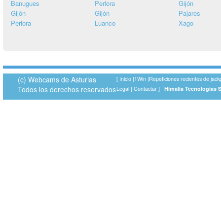
Banugues
Perlora
Gijón
Gijón
Gijón
Pajares
Perlora
Luanco
Xago
(c) Webcams de Asturias
[
Inicio
|
1Win
|
Repeticiones recientes de jack
Todos los derechos reservados
Legal
|
Contactar
]
Himalia Tecnologías 