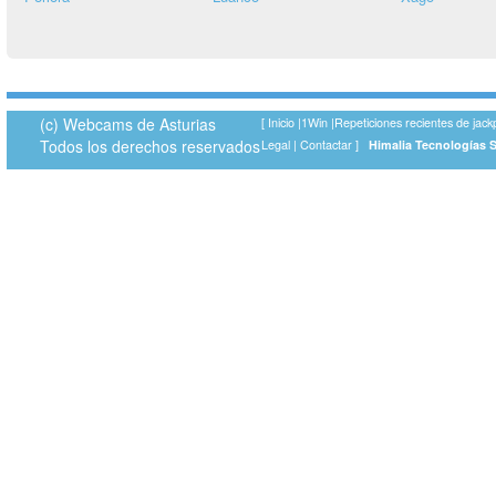
(c) Webcams de Asturias
[
Inicio
|
1Win
|
Repeticiones recientes de jack
Todos los derechos reservados
Legal
|
Contactar
]
Himalia Tecnologías 