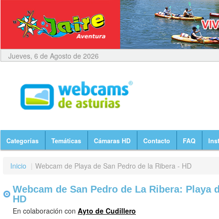
Jueves, 6 de Agosto de 2026
Categorías
Temáticas
Cámaras HD
Contacto
FAQ
Ins
Inicio
|
Webcam de Playa de San Pedro de la Ribera - HD
Webcam de San Pedro de La Ribera: Playa de
HD
En colaboración con
Ayto de Cudillero