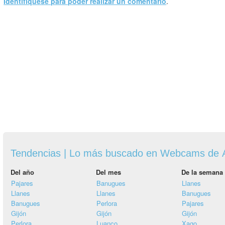
Identifíquese para poder realizar un comentario
.
Tendencias | Lo más buscado en Webcams de A
Del año
Del mes
De la semana
Pajares
Banugues
Llanes
Llanes
Llanes
Banugues
Banugues
Perlora
Pajares
Gijón
Gijón
Gijón
Perlora
Luanco
Xago