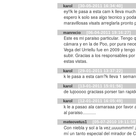
[30-05-2011 16:34:40]
karol
ey!!k le pasa a esta cam k lleva mu
espero k solo sea algo tecnico y pod
maravillosas visats arreglarla pronto p
[06-04-2011 19:16:27]
manrecio
Este es mi paraiso particular. Tengo 
cámara y en la de Poo, por pura nece
Vega del Urriellu fue en 2009 y teng
subir. Gracias a los responsables por
estas vistas.
[29-01-2011 13:37:22]
karol
k le pasa a esta cam?k lleva 1 semana
[13-01-2011 15:01:56]
karol
de lujooooo graciass porser tan rapido
[12-01-2011 16:05:49]
karol
k le a pasao ala camaraaa por favor arreglarla!!!! se nos rompio la ventana
al paraiso...........
[05-07-2010 19:11:58
meteovetus1
Con niebla y sol a la vez,uuuummm! 
mí un tanto especial del mirador d