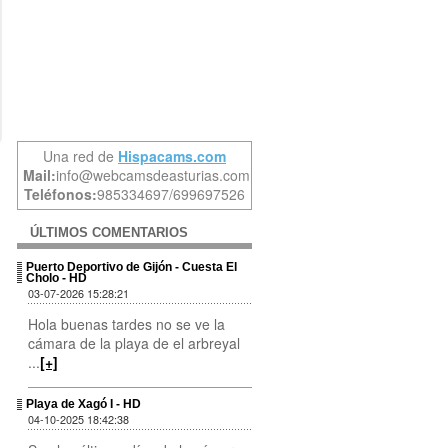
Una red de
Hispacams.com
Mail:
info@webcamsdeasturias.com
Teléfonos:
985334697/699697526
ÚLTIMOS COMENTARIOS
Puerto Deportivo de Gijón - Cuesta El
Cholo - HD
03-07-2026 15:28:21
Hola buenas tardes no se ve la
cámara de la playa de el arbreyal
...
[+]
Playa de Xagó I - HD
04-10-2025 18:42:38