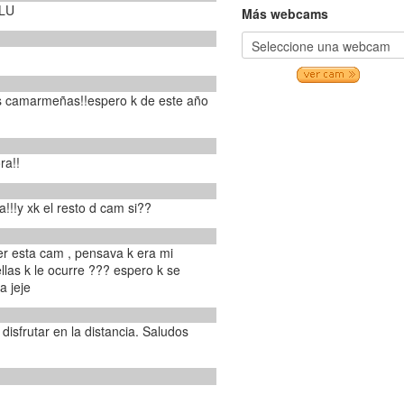
LLU
Más webcams
s camarmeñas!!espero k de este año
ra!!
amarmeña!!!y xk el resto d cam si??
er esta cam , pensava k era mi
llas k le ocurre ??? espero k se
a jeje
disfrutar en la distancia. Saludos