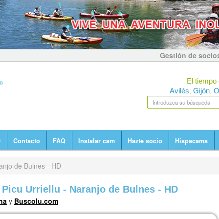
Gestión de socio
El tiempo 
Avilés
Gijón
O
,
,
D
Contacto
FAQ
Instalar cam
Hazte socio
Hispacams
anjo de Bulnes - HD
cu Urriellu - Naranjo de Bulnes - HD
ina
y
Buscolu.com