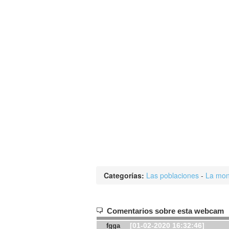
Categorías:
Las poblaciones
-
La mon
Comentarios sobre esta webcam
[01-02-2020 16:32:46]
fgga