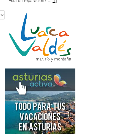
Está en reparación? ...
[+]