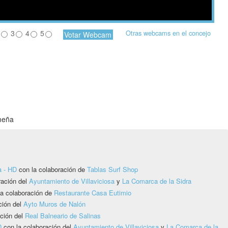
3
4
5
Otras webcams en el concejo
meña
a - HD
con la colaboración de
Tablas Surf Shop
ración del
Ayuntamiento de Villaviciosa
y
La Comarca de la Sidra
a colaboración de
Restaurante Casa Eutimio
ción del
Ayto Muros de Nalón
ción del
Real Balneario de Salinas
D
con la colaboración del
Ayuntamiento de Villaviciosa
y
La Comarca de la