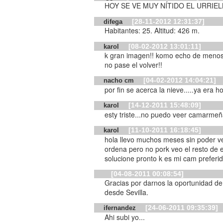
HOY SE VE MUY NÍTIDO EL URRIE
[28-11-2012 12:31:37]
difega
Habitantes: 25. Altitud: 426 m.
[08-02-2012 13:01:11]
karol
k gran imagen!! komo echo de meno
no pase el volver!!
[04-02-2012 14:04:21]
nacho cm
por fin se acerca la nieve.....ya era ho
[14-12-2011 15:48:09]
karol
esty triste...no puedo veer c
[11-10-2011 16:18:45]
karol
hola llevo muchos meses sin poder v
ordena pero no pork veo el resto de e
solucione pronto k es mi cam preferid
[04-08-2011 00:08:54]
Gracias por darnos la oportunidad de 
desde Sevilla.
[24-06-2011 09:35:39]
ifernandez
Ahi subi yo...