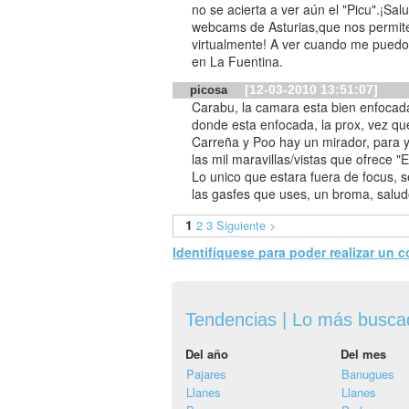
no se acierta a ver aún el "Picu".¡Salu
webcams de Asturias,que nos permite
virtualmente! A ver cuando me puedo 
en La Fuentina.
[12-03-2010 13:51:07]
picosa
Carabu, la camara esta bien enfocad
donde esta enfocada, la prox, vez que 
Carreña y Poo hay un mirador, para y
las mil maravillas/vistas que ofrece "
Lo unico que estara fuera de focus, se
las gasfes que uses, un broma, salud
1
2
3
Siguiente >
Identifíquese para poder realizar un 
Tendencias | Lo más busc
Del año
Del mes
Pajares
Banugues
Llanes
Llanes