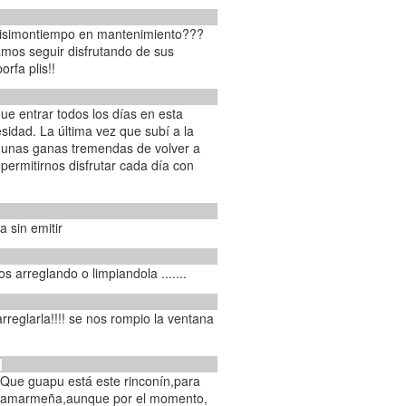
chisimontiempo en mantenimiento???
amos seguir disfrutando de sus
orfa plis!!
que entrar todos los días en esta
sidad. La última vez que subí a la
o unas ganas tremendas de volver a
 permitirnos disfrutar cada día con
 sin emitir
s arreglando o limpiandola .......
]
¡Que guapu está este rinconín,para
e Camarmeña,aunque por el momento,