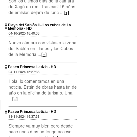
Son los últimos días de la cámara
de Xagó en red. Tras casi 15 años
de emisión dejará de func ...
[+]
Playa del Sablón II - Los cubos de La
Memoria - HD
04-10-2025 18:40:38
Nueva cámara con vistas a la zona
del Sablón en Llanes y los Cubos
de la Memoria ...
[+]
Paseo Princesa Letizia - HD
24-11-2024 15:27:38
Hola, lo comentamos en una
noticia. Están de obras hasta fin de
año en la oficina de turismo. Una
...
[+]
Paseo Princesa Letizia - HD
11-11-2024 19:37:38
Siempre va muy bien pero desde
hace unos días no tengo acceso.