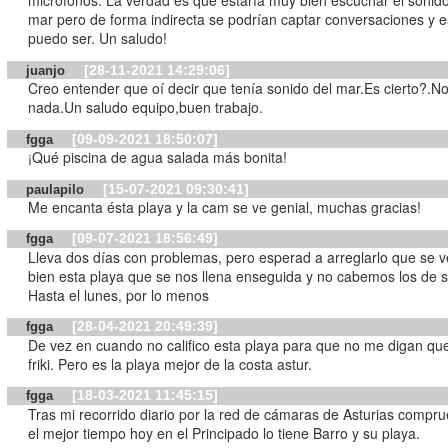
micrófonos. La verdad es que estaría muy bien escuchar el sonido
mar pero de forma indirecta se podrían captar conversaciones y 
puedo ser. Un saludo!
[28-11-2021 14:29:06]
juanjo
Creo entender que oí decir que tenía sonido del mar.Es cierto?.N
nada.Un saludo equipo,buen trabajo.
[09-09-2021 18:50:07]
fgga
¡Qué piscina de agua salada más bonita!
[15-07-2021 09:30:41]
paulapilo
Me encanta ésta playa y la cam se ve genial, muchas gracias!
[09-07-2021 18:56:49]
fgga
Lleva dos días con problemas, pero esperad a arreglarlo que se v
bien esta playa que se nos llena enseguida y no cabemos los de 
Hasta el lunes, por lo menos
[28-04-2021 20:49:39]
fgga
De vez en cuando no califico esta playa para que no me digan qu
friki. Pero es la playa mejor de la costa astur.
[18-03-2021 11:45:15]
fgga
Tras mi recorrido diario por la red de cámaras de Asturias compr
el mejor tiempo hoy en el Principado lo tiene Barro y su playa.