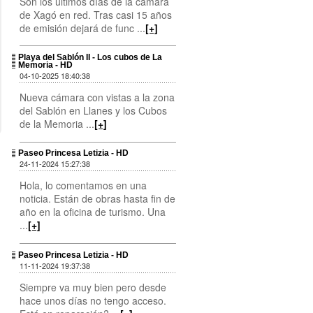
Son los últimos días de la cámara
de Xagó en red. Tras casi 15 años
de emisión dejará de func ...
[+]
Playa del Sablón II - Los cubos de La
Memoria - HD
04-10-2025 18:40:38
Nueva cámara con vistas a la zona
del Sablón en Llanes y los Cubos
de la Memoria ...
[+]
Paseo Princesa Letizia - HD
24-11-2024 15:27:38
Hola, lo comentamos en una
noticia. Están de obras hasta fin de
año en la oficina de turismo. Una
...
[+]
Paseo Princesa Letizia - HD
11-11-2024 19:37:38
Siempre va muy bien pero desde
hace unos días no tengo acceso.