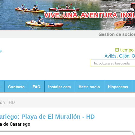
Gestión de socio
El tiempo 
Avilés
Gijón
O
,
,
D
Contacto
FAQ
Instalar cam
Hazte socio
Hispacams
lón - HD
riego: Playa de El Murallón - HD
a de Casariego