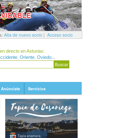
s:
Alta de nuevo socio
|
Acceso socio
en directo en Asturias:
ccidente
Oriente
Oviedo...
,
,
Anúnciate
Servicios