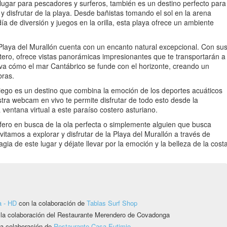
 lugar para pescadores y surferos, también es un destino perfecto para
 y disfrutar de la playa. Desde bañistas tomando el sol en la arena
ía de diversión y juegos en la orilla, esta playa ofrece un ambiente
 Playa del Murallón cuenta con un encanto natural excepcional. Con su
tero, ofrece vistas panorámicas impresionantes que te transportarán a
a cómo el mar Cantábrico se funde con el horizonte, creando un
bras.
iego es un destino que combina la emoción de los deportes acuáticos
stra webcam en vivo te permite disfrutar de todo esto desde la
ventana virtual a este paraíso costero asturiano.
ero en busca de la ola perfecta o simplemente alguien que busca
vitamos a explorar y disfrutar de la Playa del Murallón a través de
a de este lugar y déjate llevar por la emoción y la belleza de la cost
a - HD
con la colaboración de
Tablas Surf Shop
 la colaboración del Restaurante Merendero de Covadonga
a colaboración de
Restaurante Casa Eutimio