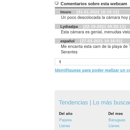
Comentarios sobre esta webcam
[31-01-2022 16:10:12]
lmoro
Un poco descolocada la cámara hoy j
[22-10-2021 09:20:11]
Lydiaalpa
Esta cámara es genial, menudas vista
[27-03-2021 10:16:51]
español
Me encanta esta cam de la playa de Ta
Serantes
1
Identifíquese para poder realizar un 
Tendencias | Lo más busc
Del año
Del mes
Pajares
Banugues
Llanes
Llanes