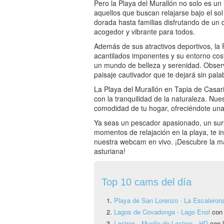
Pero la Playa del Murallón no solo es un
aquellos que buscan relajarse bajo el sol
dorada hasta familias disfrutando de un d
acogedor y vibrante para todos.
Además de sus atractivos deportivos, la
acantilados imponentes y su entorno cos
un mundo de belleza y serenidad. Observ
paisaje cautivador que te dejará sin pala
La Playa del Murallón en Tapia de Casar
con la tranquilidad de la naturaleza. Nue
comodidad de tu hogar, ofreciéndote una 
Ya seas un pescador apasionado, un surf
momentos de relajación en la playa, te in
nuestra webcam en vivo. ¡Descubre la magi
asturiana!
Top 10 cams del día
Playa de San Lorenzo - La Escaleron
Lagos de Covadonga - Lago Enol
con
Lastres - Muelle de Lastres - HD
con l