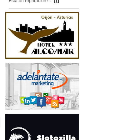
Está en reparación? ...
[+]