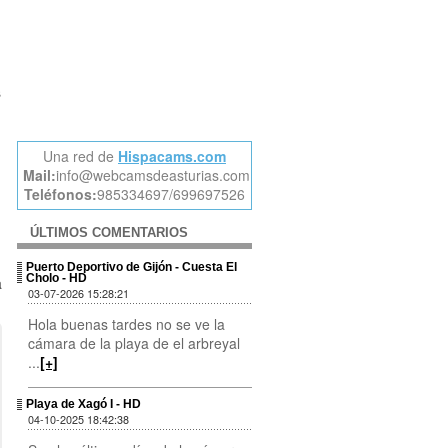
s
Una red de
Hispacams.com
Mail:
info@webcamsdeasturias.com
Teléfonos:
985334697/699697526
ÚLTIMOS COMENTARIOS
Puerto Deportivo de Gijón - Cuesta El
Cholo - HD
a
03-07-2026 15:28:21
Hola buenas tardes no se ve la
cámara de la playa de el arbreyal
...
[+]
Playa de Xagó I - HD
04-10-2025 18:42:38