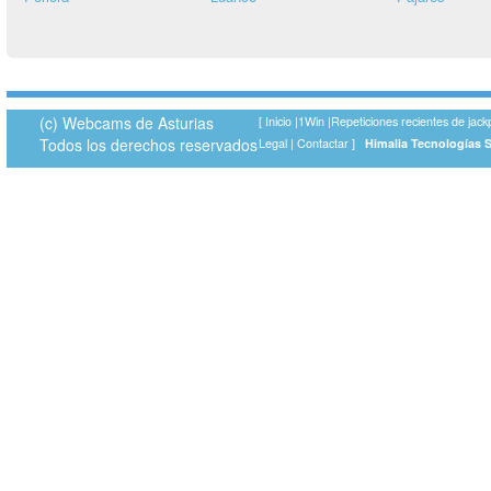
(c) Webcams de Asturias
[
Inicio
|
1Win
|
Repeticiones recientes de jack
Todos los derechos reservados
Legal
|
Contactar
]
Himalia Tecnologías 