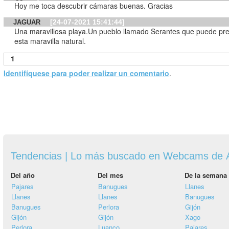
Hoy me toca descubrir cámaras buenas. Gracias
[24-07-2021 15:41:44]
JAGUAR
Una maravillosa playa.Un pueblo llamado Serantes que puede pr
esta maravilla natural.
1
Identifíquese para poder realizar un comentario
.
Tendencias | Lo más buscado en Webcams de A
Del año
Del mes
De la semana
Pajares
Banugues
Llanes
Llanes
Llanes
Banugues
Banugues
Perlora
Gijón
Gijón
Gijón
Xago
Perlora
Luanco
Pajares