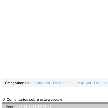
Categorías:
Las poblaciones
-
La montaña
-
Las playas
-
Los puer
Comentarios sobre esta webcam
[07-12-2021 16:42:53]
fgga