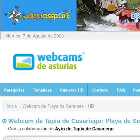
Viernes, 7 de Agosto de 2026
Categorías
Temáticas
Cámaras HD
Contacto
FAQ
Ins
Inicio
|
Webcam de Playa de Serantes - HD
Webcam de Tapia de Casariego: Playa de Se
Con la colaboración de
Ayto de Tapia de Casariego