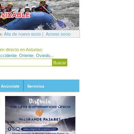
s:
Alta de nuevo socio
|
Acceso socio
en directo en Asturias:
ccidente
Oriente
Oviedo...
,
,
Anúnciate
Servicios