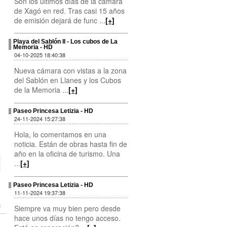
Son los últimos días de la cámara
de Xagó en red. Tras casi 15 años
de emisión dejará de func ...
[+]
Playa del Sablón II - Los cubos de La
Memoria - HD
04-10-2025 18:40:38
Nueva cámara con vistas a la zona
del Sablón en Llanes y los Cubos
de la Memoria ...
[+]
Paseo Princesa Letizia - HD
24-11-2024 15:27:38
Hola, lo comentamos en una
noticia. Están de obras hasta fin de
año en la oficina de turismo. Una
...
[+]
Paseo Princesa Letizia - HD
11-11-2024 19:37:38
Siempre va muy bien pero desde
hace unos días no tengo acceso.