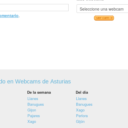
comentario
.
ado en Webcams de Asturias
De la semana
Del día
Llanes
Llanes
Banugues
Banugues
Gijon
Xago
Pajares
Perlora
Xago
Gijón