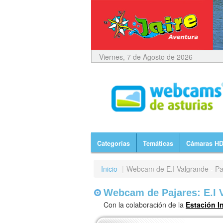
Viernes, 7 de Agosto de 2026
Categorías
Temáticas
Cámaras H
Inicio
|
Webcam de E.I Valgrande - Pa
Webcam de Pajares: E.I V
Con la colaboración de la
Estación I