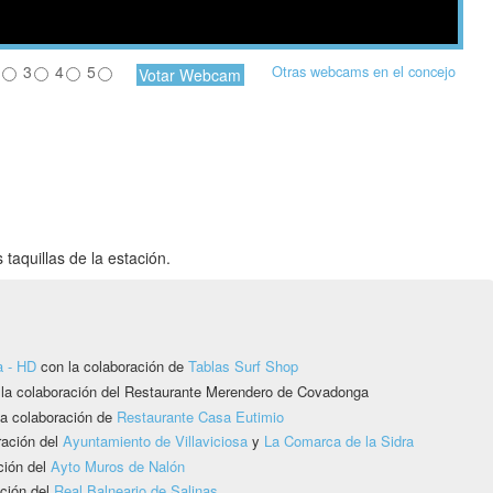
3
4
5
Otras webcams en el concejo
 taquillas de la estación.
a - HD
con la colaboración de
Tablas Surf Shop
 la colaboración del Restaurante Merendero de Covadonga
a colaboración de
Restaurante Casa Eutimio
ración del
Ayuntamiento de Villaviciosa
y
La Comarca de la Sidra
ción del
Ayto Muros de Nalón
ción del
Real Balneario de Salinas