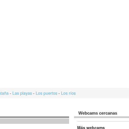
taña
-
Las playas
-
Los puertos
-
Los ríos
Webcams cercanas
Más webcams