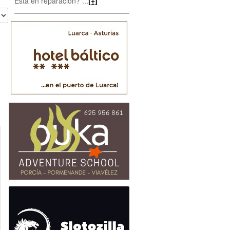
Está en reparación? ...
[+]