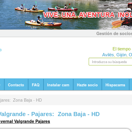
Gestión de socio
El tiempo 
Avilés
Gijón
O
,
,
D
Contacto
FAQ
Instalar cam
Hazte socio
Hispacams
jares: Zona Baja - HD
algrande - Pajares: Zona Baja - HD
nvernal Valgrande Pajares