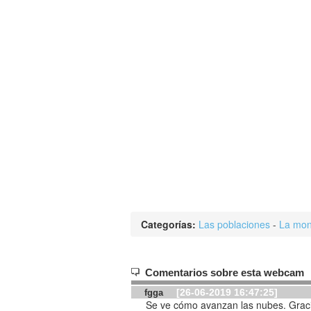
Categorías:
Las poblaciones
-
La mon
Comentarios sobre esta webcam
[26-06-2019 16:47:25]
fgga
Se ve cómo avanzan las nubes. Graci