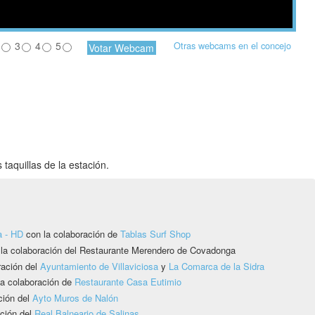
3
4
5
Otras webcams en el concejo
 taquillas de la estación.
a - HD
con la colaboración de
Tablas Surf Shop
 la colaboración del Restaurante Merendero de Covadonga
ración del
Ayuntamiento de Villaviciosa
y
La Comarca de la Sidra
a colaboración de
Restaurante Casa Eutimio
ción del
Ayto Muros de Nalón
ción del
Real Balneario de Salinas