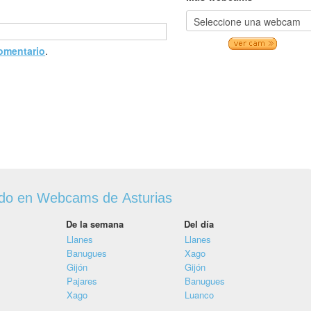
comentario
.
ado en Webcams de Asturias
De la semana
Del día
Llanes
Llanes
Banugues
Xago
Gijón
Gijón
Pajares
Banugues
Xago
Luanco