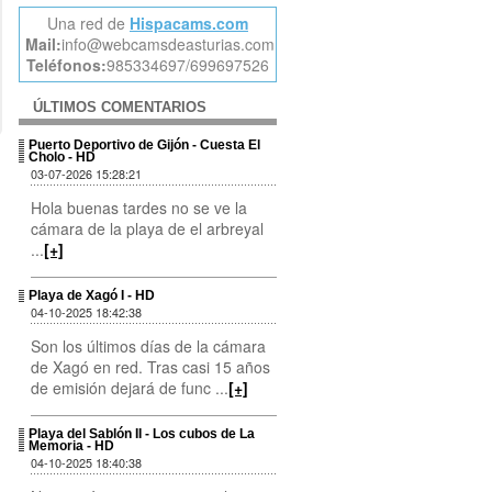
Una red de
Hispacams.com
Mail:
info@webcamsdeasturias.com
Teléfonos:
985334697/699697526
ÚLTIMOS COMENTARIOS
Puerto Deportivo de Gijón - Cuesta El
Cholo - HD
03-07-2026 15:28:21
Hola buenas tardes no se ve la
cámara de la playa de el arbreyal
...
[+]
Playa de Xagó I - HD
04-10-2025 18:42:38
Son los últimos días de la cámara
de Xagó en red. Tras casi 15 años
de emisión dejará de func ...
[+]
Playa del Sablón II - Los cubos de La
Memoria - HD
04-10-2025 18:40:38