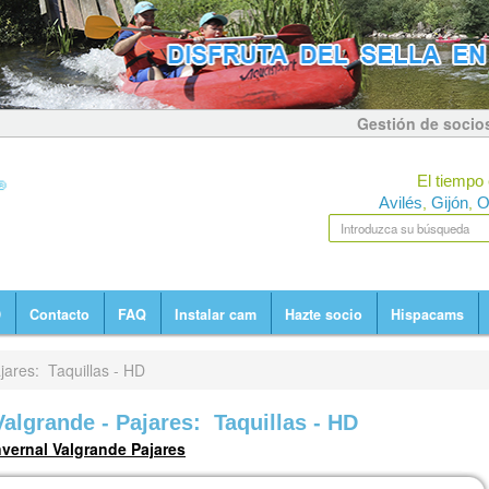
Gestión de socio
El tiempo 
Avilés
Gijón
O
,
,
D
Contacto
FAQ
Instalar cam
Hazte socio
Hispacams
ares: Taquillas - HD
algrande - Pajares: Taquillas - HD
nvernal Valgrande Pajares