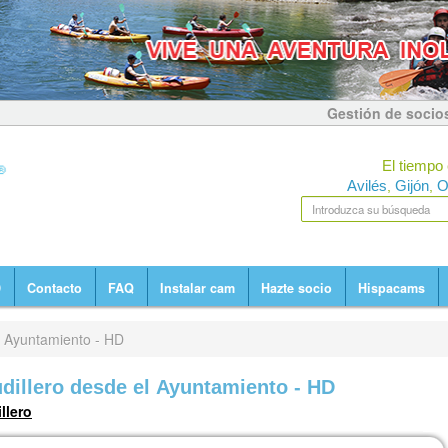
Gestión de socio
El tiempo 
Avilés
Gijón
O
,
,
D
Contacto
FAQ
Instalar cam
Hazte socio
Hispacams
 Ayuntamiento - HD
dillero desde el Ayuntamiento - HD
llero