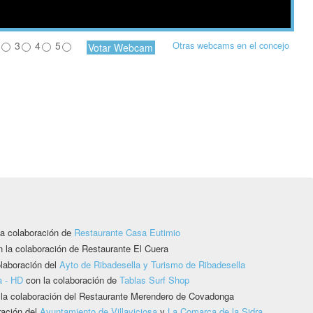
3
4
5
Otras webcams en el concejo
a colaboración de
Restaurante Casa Eutimio
n la colaboración de Restaurante El Cuera
laboración del
Ayto de Ribadesella y Turismo de Ribadesella
a - HD
con la colaboración de
Tablas Surf Shop
 la colaboración del Restaurante Merendero de Covadonga
ración del
Ayuntamiento de Villaviciosa
y
La Comarca de la Sidra