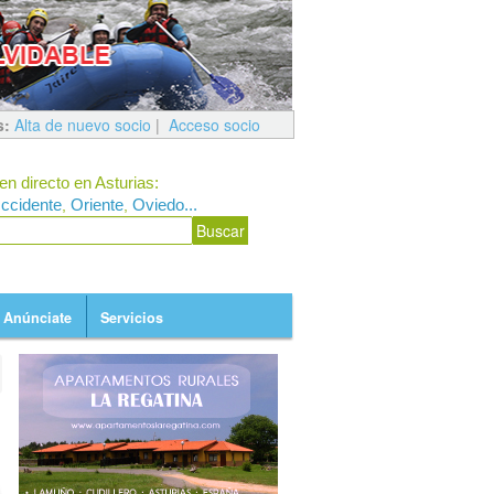
s:
Alta de nuevo socio
|
Acceso socio
en directo en Asturias:
ccidente
Oriente
Oviedo...
,
,
Anúnciate
Servicios