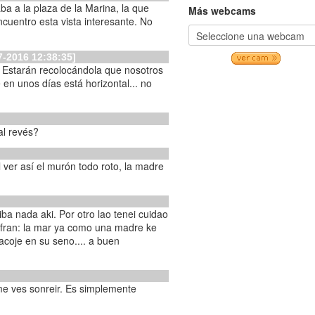
ba a la plaza de la Marina, la que
Más webcams
ncuentro esta vista interesante. No
7-2016 12:38:35]
. Estarán recolocándola que nosotros
en unos días está horizontal... no
al revés?
 ver así el murón todo roto, la madre
iba nada aki. Por otro lao tenei cuidao
refran: la mar ya como una madre ke
e en su seno.... a buen
 me ves sonreir. Es simplemente