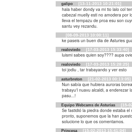
[13-11-2013 10:21:01]
galipo
hala haber dondy va mi tio lalo col 
cabezal muelly esti no amodera por 
lleva el tempazu de proa esu son cu
santu vey rezandu.
[08-09-2013 10:00:11]
ke paseis un buen dia de Asturies gu
[17-03-2013 15:33:40]
realoviedo
luismi sabes quien soy???? aupa ovi
[17-03-2013 15:28:25]
realoviedo
toi jodiu , tar trabayando y ver esto
[21-02-2013 00:13:05]
asturbreton
Nun sabía que hubiera auroras boreal
trabayu'l nuavu alcaldi, a enderezar la cámara, ¡ ya'l puab
pasu...!
[15-0
Equipo Webcams de Asturias
Se fastidió la piedra donde estaba el 
pronto, suponemos que la han puesto 
solucione lo que os comentamos.
[15-02-2013 15:41:04]
Princesa