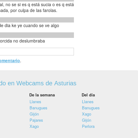
ada, por culpa de las farolas.
de dia ke ye cuando se ve algo
 torcida no deslumbraba
comentario
.
ado en Webcams de Asturias
De la semana
Del día
Llanes
Llanes
Banugues
Banugues
Gijón
Xago
Pajares
Gijón
Xago
Perlora