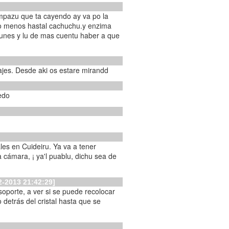
tempazu que ta cayendo ay va po la
lo menos hastal cachuchu.y enzima
yunes y lu de mas cuentu haber a que
ajes. Desde aki os estare mirandd
edo
es en Cuideiru. Ya va a tener
lu, dichu sea de
2-2013 21:42:29]
soporte, a ver si se puede recolocar
detrás del cristal hasta que se