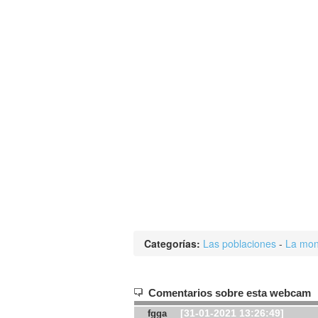
Categorías:
Las poblaciones
-
La mon
Comentarios sobre esta webcam
[31-01-2021 13:26:49]
fgga