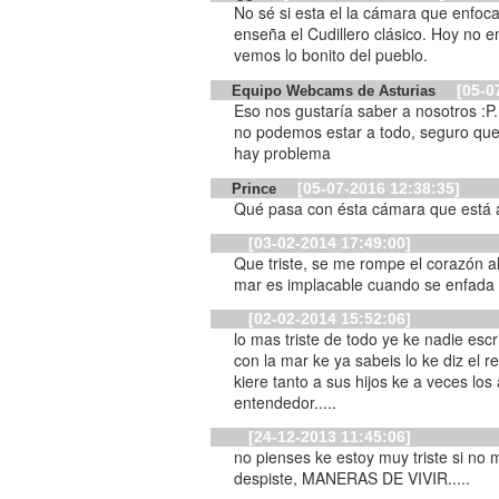
No sé si esta el la cámara que enfoca
enseña el Cudillero clásico. Hoy no e
vemos lo bonito del pueblo.
[05-0
Equipo Webcams de Asturias
Eso nos gustaría saber a nosotros :P
no podemos estar a todo, seguro que 
hay problema
[05-07-2016 12:38:35]
Prince
Qué pasa con ésta cámara que está 
[03-02-2014 17:49:00]
Que triste, se me rompe el corazón al
mar es implacable cuando se enfada
[02-02-2014 15:52:06]
lo mas triste de todo ye ke nadie escr
con la mar ke ya sabeis lo ke diz el 
kiere tanto a sus hijos ke a veces los acoj
entendedor.....
[24-12-2013 11:45:06]
no pienses ke estoy muy triste si no
despiste, MANERAS DE VIVIR.....