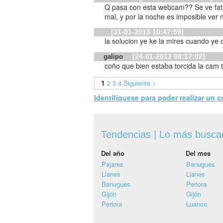
Q pasa con esta webcam?? Se ve fatal, no se si es q está sucia o es q está
mal, y por la noche es imposible ver n
[31-01-2013 10:47:59]
la solucion ye ke la mires cuando ye 
[24-01-2013 08:17:02]
galipo
coño que bien estaba torcida la cam
1
2
3
4
Siguiente >
Identifíquese para poder realizar un 
Tendencias | Lo más busc
Del año
Del mes
Pajares
Banugues
Llanes
Llanes
Banugues
Perlora
Gijón
Gijón
Perlora
Luanco