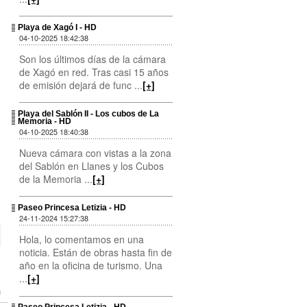
Playa de Xagó I - HD
04-10-2025 18:42:38
Son los últimos días de la cámara
de Xagó en red. Tras casi 15 años
de emisión dejará de func ...
[+]
Playa del Sablón II - Los cubos de La
Memoria - HD
04-10-2025 18:40:38
Nueva cámara con vistas a la zona
del Sablón en Llanes y los Cubos
de la Memoria ...
[+]
Paseo Princesa Letizia - HD
24-11-2024 15:27:38
Hola, lo comentamos en una
noticia. Están de obras hasta fin de
año en la oficina de turismo. Una
...
[+]