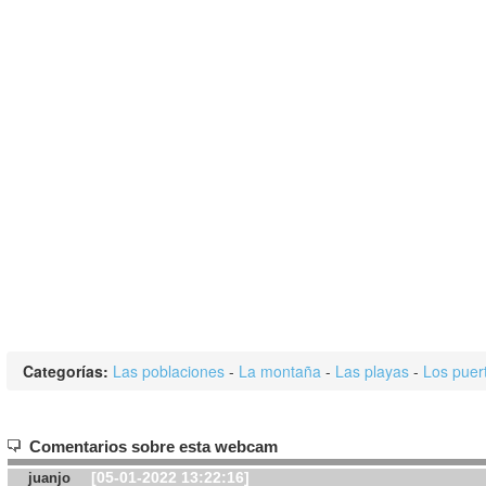
Categorías:
Las poblaciones
-
La montaña
-
Las playas
-
Los puer
Comentarios sobre esta webcam
[05-01-2022 13:22:16]
juanjo