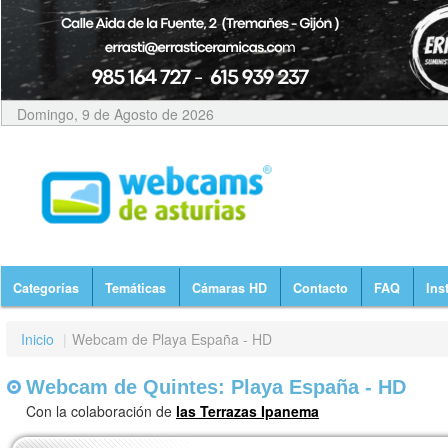
Domingo, 9 de Agosto de 2026
Categorías
Temáticas
Cámaras HD
Contacto
FAQ
Ins
Inicio
|
Webcam de Playa España - HD
Webcam de Quintes: Playa España - HD
Con la colaboración de
las Terrazas Ipanema