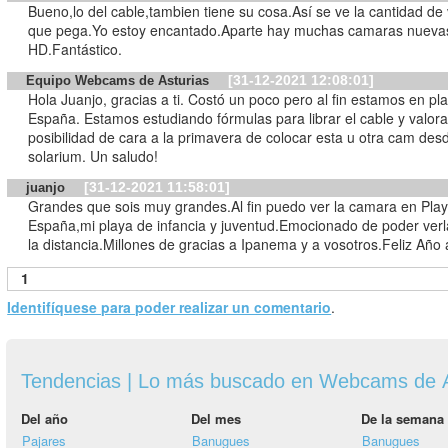
Bueno,lo del cable,tambien tiene su cosa.Así se ve la cantidad de 
que pega.Yo estoy encantado.Aparte hay muchas camaras nueva
HD.Fantástico.
[31-12-2021 12:08:01]
Equipo Webcams de Asturias
Hola Juanjo, gracias a ti. Costó un poco pero al fin estamos en pl
España. Estamos estudiando fórmulas para librar el cable y valor
posibilidad de cara a la primavera de colocar esta u otra cam desd
solarium. Un saludo!
[31-12-2021 11:58:01]
juanjo
Grandes que sois muy grandes.Al fin puedo ver la camara en Pla
España,mi playa de infancia y juventud.Emocionado de poder ver
la distancia.Millones de gracias a Ipanema y a vosotros.Feliz Año 
1
Identifíquese para poder realizar un comentario
.
Tendencias | Lo más buscado en Webcams de A
Del año
Del mes
De la semana
Pajares
Banugues
Banugues