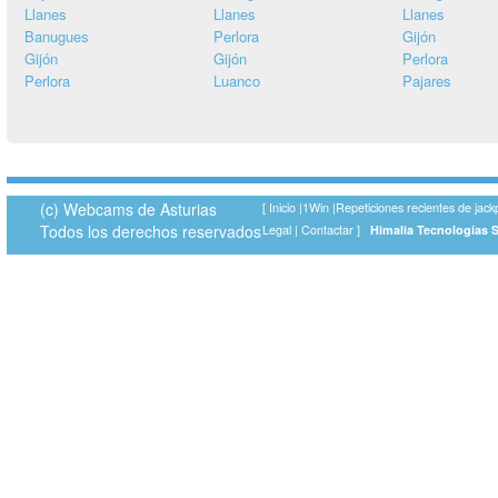
Llanes
Llanes
Llanes
Banugues
Perlora
Gijón
Gijón
Gijón
Perlora
Perlora
Luanco
Pajares
(c) Webcams de Asturias
[
Inicio
|
1Win
|
Repeticiones recientes de jack
Todos los derechos reservados
Legal
|
Contactar
]
Himalia Tecnologías 