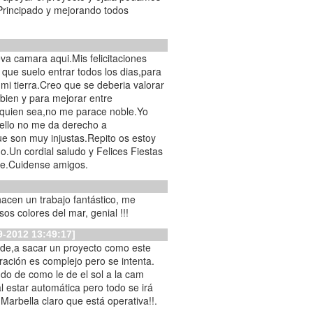
Principado y mejorando todos
a camara aqui.Mis felicitaciones
que suelo entrar todos los dias,para
 mi tierra.Creo que se deberia valorar
 bien y para mejorar entre
e quien sea,no me parace noble.Yo
 ello no me da derecho a
e son muy injustas.Repito os estoy
.Un cordial saludo y Felices Fiestas
be.Cuidense amigos.
acen un trabajo fantástico, me
os colores del mar, genial !!!
9-2012 13:49:17]
ede,a sacar un proyecto como este
tración es complejo pero se intenta.
ndo de como le de el sol a la cam
 estar automática pero todo se irá
Marbella claro que está operativa!!.