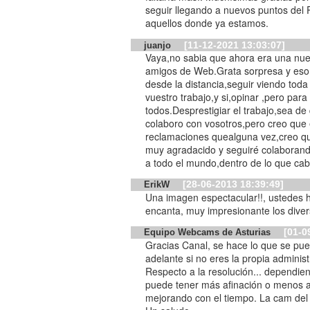
seguir llegando a nuevos puntos del 
aquellos donde ya estamos.
[11-12-2021 13:03:07]
juanjo
Vaya,no sabia que ahora era una nuev
amigos de Web.Grata sorpresa y eso 
desde la distancia,seguir viendo toda
vuestro trabajo,y si,opinar ,pero para
todos.Desprestigiar el trabajo,sea d
colaboro con vosotros,pero creo que
reclamaciones quealguna vez,creo qu
muy agradacido y seguiré colaborando
a todo el mundo,dentro de lo que ca
[28-06-2013 18:39:49]
ErikW
Una imagen espectacular!!, ustedes h
encanta, muy impresionante los divers
[01-0
Equipo Webcams de Asturias
Gracias Canal, se hace lo que se pu
adelante si no eres la propia adminis
Respecto a la resolución... dependie
puede tener más afinación o menos al
mejorando con el tiempo. La cam del 