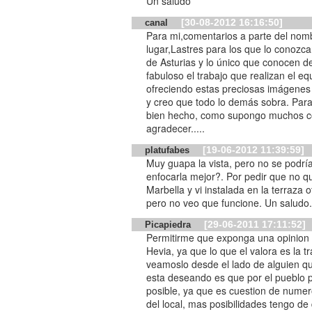
Un saludo
[30-08-2012 16:16:50]
canal
Para mi,comentarios a parte del nomb
lugar,Lastres para los que lo conozca
de Asturias y lo único que conocen de
fabuloso el trabajo que realizan el e
ofreciendo estas preciosas imágenes
y creo que todo lo demás sobra. Para
bien hecho, como supongo muchos co
agradecer.....
[19-06-2012 11:39:59]
platufabes
Muy guapa la vista, pero no se podrí
enfocarla mejor?. Por pedir que no qu
Marbella y vi instalada en la terraz
pero no veo que funcione. Un saludo
[29-06-2011 17:11:52]
Picapiedra
Permitirme que exponga una opinion d
Hevia, ya que lo que el valora es la t
veamoslo desde el lado de alguien qu
esta deseando es que por el pueblo 
posible, ya que es cuestion de nume
del local, mas posibilidades tengo de