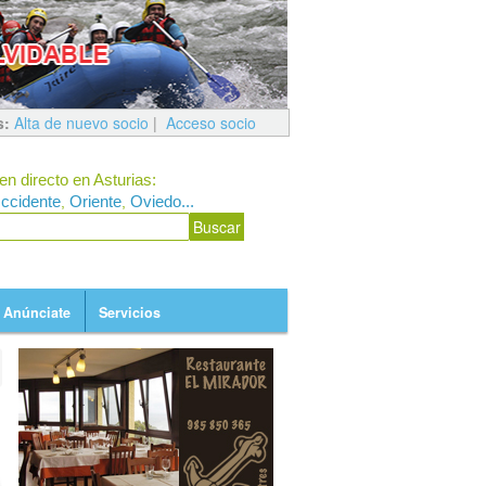
s:
Alta de nuevo socio
|
Acceso socio
en directo en Asturias:
ccidente
Oriente
Oviedo...
,
,
Anúnciate
Servicios