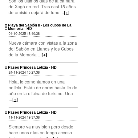
Son los últimos días de la cámara
de Xagó en red. Tras casi 15 años
de emisión dejará de func ...
[+]
Playa del Sablón II - Los cubos de La
Memoria - HD
04-10-2025 18:40:38
Nueva cámara con vistas a la zona
del Sablón en Llanes y los Cubos
de la Memoria ...
[+]
Paseo Princesa Letizia - HD
24-11-2024 15:27:38
Hola, lo comentamos en una
noticia. Están de obras hasta fin de
año en la oficina de turismo. Una
...
[+]
Paseo Princesa Letizia - HD
11-11-2024 19:37:38
Siempre va muy bien pero desde
hace unos días no tengo acceso.