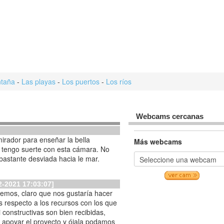
taña
-
Las playas
-
Los puertos
-
Los ríos
Webcams cercanas
irador para enseñar la bella
Más webcams
tengo suerte con esta cámara. No
bastante desviada hacia le mar.
2-2021 17:03:07]
emos, claro que nos gustaría hacer
 respecto a los recursos con los que
r apoyar el proyecto y ójala podamos