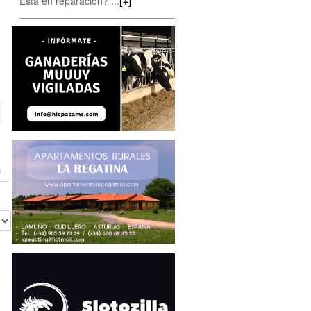
Está en reparación? ...
[+]