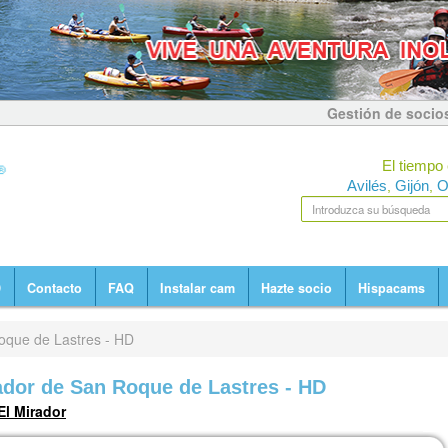
Gestión de socio
El tiempo 
Avilés
Gijón
O
,
,
D
Contacto
FAQ
Instalar cam
Hazte socio
Hispacams
que de Lastres - HD
dor de San Roque de Lastres - HD
El Mirador