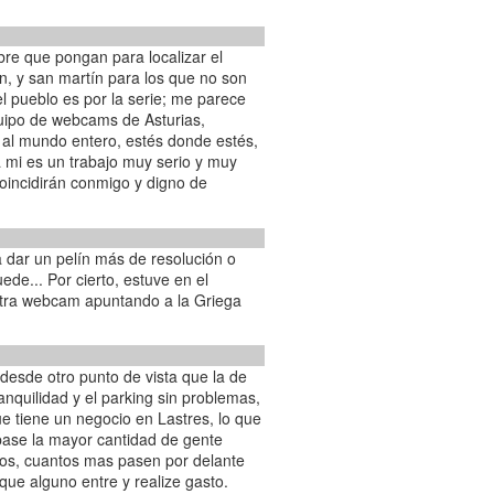
re que pongan para localizar el
n, y san martín para los que no son
l pueblo es por la serie; me parece
quipo de webcams de Asturias,
 al mundo entero, estés donde estés,
 mi es un trabajo muy serio y muy
incidirán conmigo y digno de
a dar un pelín más de resolución o
ede... Por cierto, estuve en el
a otra webcam apuntando a la Griega
.
esde otro punto de vista que la de
ranquilidad y el parking sin problemas,
e tiene un negocio en Lastres, lo que
pase la mayor cantidad de gente
ros, cuantos mas pasen por delante
 que alguno entre y realize gasto.