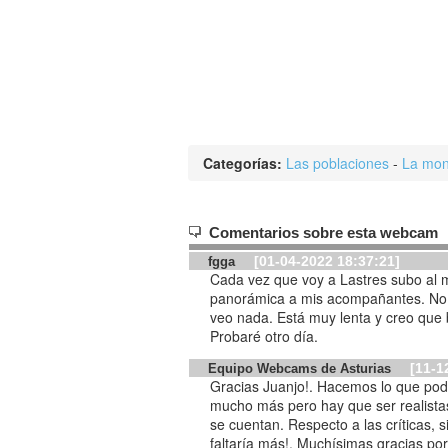
Categorías:
Las poblaciones
-
La mon
Comentarios sobre esta webcam
[01-04-2022 18:37:21]
fgga
Cada vez que voy a Lastres subo al m
panorámica a mis acompañantes. No 
veo nada. Está muy lenta y creo que 
Probaré otro día.
[11-1
Equipo Webcams de Asturias
Gracias Juanjo!. Hacemos lo que pod
mucho más pero hay que ser realistas
se cuentan. Respecto a las críticas, si constructivas son bien recibidas,
faltaría más!. Muchísimas gracias po