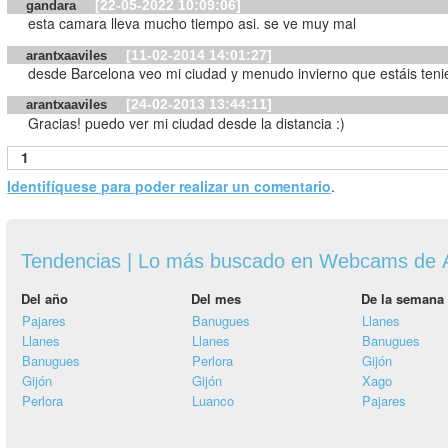
[22-05-2022 10:09:06]
gandara
esta camara lleva mucho tiempo asi. se ve muy mal
[11-02-2014 14:01:27]
arantxaaviles
desde Barcelona veo mi ciudad y menudo invierno que estáis tenie
[24-02-2013 13:44:11]
arantxaaviles
Gracias! puedo ver mi ciudad desde la distancia :)
1
Identifíquese para poder realizar un comentario
.
Tendencias | Lo más buscado en Webcams de A
Del año
Del mes
De la semana
Pajares
Banugues
Llanes
Llanes
Llanes
Banugues
Banugues
Perlora
Gijón
Gijón
Gijón
Xago
Perlora
Luanco
Pajares