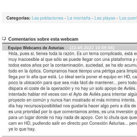
Categorías:
Las poblaciones
-
La montaña
-
Las playas
-
Los puer
Comentarios sobre esta webcam
[22-05-2022 10:09:06]
Equipo Webcams de Asturias
Hola, pues si, tienes toda la razón. Es un tema complicado, está en
muy inaccesible al que sólo se puede llegar con una plataforma y
todos estos años por la contaminación, suciedad, se ha ido acum
todo en la óptica. Compramos hace tiempo una pértiga para limpia
llega por lo alta que está. Lo ideal sería poner el equipo en HD, c
poco la ubicación para que sea más fácil de mantener... pero tod
dispara el coste de la operación y no hay un solo apoyo de Avilé
intentado hablar mil veces con el Ayto de Avilés para intentar algú
proyecto en común y nunca han mostrado el más mínimo interés. 
día hay recursos/posiblidad nos gustaría hacer algo pero a día de
es una prioridad por lo que comentamos antes, es una inversión 
para un lugar donde no hay nada de apoyo. Con lo chula que que
cam en HD, pudiendo salir en directo por Conexión Asturias... pe
ye lo que hay.