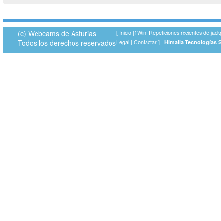
(c) Webcams de Asturias
[
Inicio
|
1Win
|
Repeticiones recientes de jack
Todos los derechos reservados
Legal
|
Contactar
]
Himalia Tecnologías 