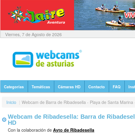
Viernes, 7 de Agosto de 2026
Categorías
Temáticas
Cámaras HD
Contacto
FAQ
Ins
Inicio
|
Webcam de Barra de Ribadesella - Playa de Santa Marina 
Webcam de Ribadesella: Barra de Ribadesell
HD
Con la colaboración de
Ayto de Ribadesella