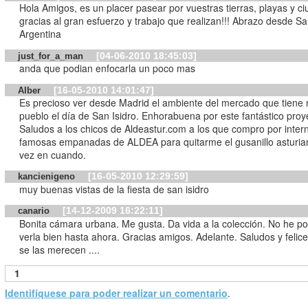
Hola Amigos, es un placer pasear por vuestras tierras, playas y c
gracias al gran esfuerzo y trabajo que realizan!!! Abrazo desde Sa
Argentina
[04-06-2010 18:45:03]
just_for_a_man
anda que podian enfocarla un poco mas
[16-05-2010 14:01:47]
Alber
Es precioso ver desde Madrid el ambiente del mercado que tiene 
pueblo el día de San Isidro. Enhorabuena por este fantástico proy
Saludos a los chicos de Aldeastur.com a los que compro por intern
famosas empanadas de ALDEA para quitarme el gusanillo asturia
vez en cuando.
[16-05-2010 12:29:59]
kancienigeno
muy buenas vistas de la fiesta de san isidro
[14-12-2009 16:22:11]
canario
Bonita cámara urbana. Me gusta. Da vida a la colección. No he p
verla bien hasta ahora. Gracias amigos. Adelante. Saludos y felices
se las merecen ....
1
Identifíquese para poder realizar un comentario
.