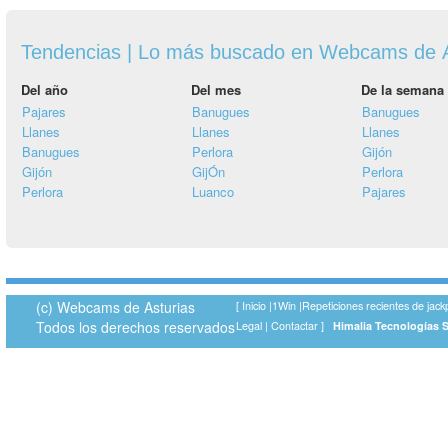
Tendencias | Lo más buscado en Webcams de A
Del año
Del mes
De la semana
Pajares
Banugues
Banugues
Llanes
Llanes
Llanes
Banugues
Perlora
Gijón
Gijón
GijÓn
Perlora
Perlora
Luanco
Pajares
(c) Webcams de Asturias
[
Inicio
|
1Win
|
Repeticiones recientes de jack
Todos los derechos reservados
Legal
|
Contactar
]
Himalia Tecnologías 