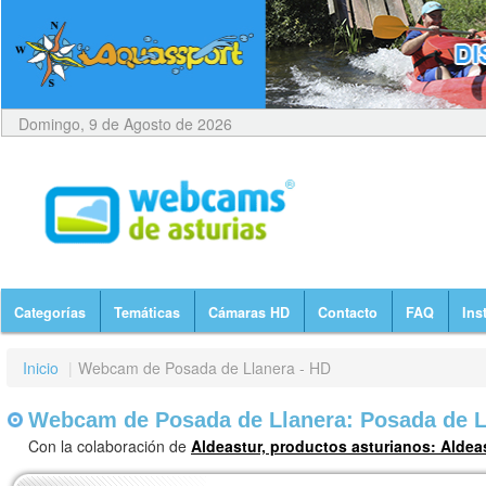
Domingo, 9 de Agosto de 2026
Categorías
Temáticas
Cámaras HD
Contacto
FAQ
Ins
Inicio
|
Webcam de Posada de Llanera - HD
Webcam de Posada de Llanera: Posada de L
Con la colaboración de
Aldeastur, productos asturianos: Aldea