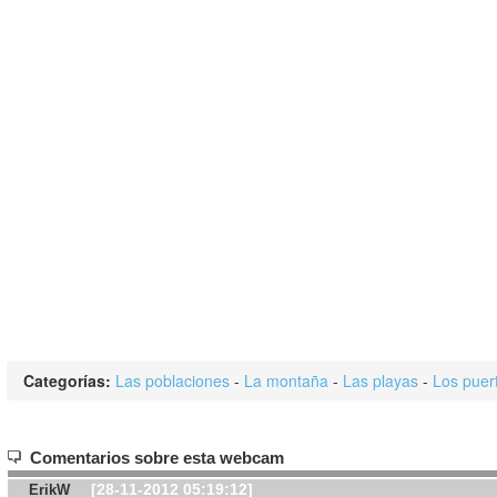
Categorías:
Las poblaciones
-
La montaña
-
Las playas
-
Los puer
Comentarios sobre esta webcam
[28-11-2012 05:19:12]
ErikW