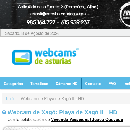
Sábado, 8 de Agosto de 2026
Categorías
Temáticas
Cámaras HD
Contacto
FAQ
Ins
Inicio
|
Webcam de Playa de Xagó II - HD
Webcam de Xagó: Playa de Xagó II - HD
Con la colaboración de
Vivienda Vacacional Juaco Quevedo