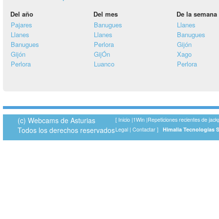
Del año
Del mes
De la semana
Pajares
Banugues
Llanes
Llanes
Llanes
Banugues
Banugues
Perlora
Gijón
Gijón
GijÓn
Xago
Perlora
Luanco
Perlora
(c) Webcams de Asturias
[
Inicio
|
1Win
|
Repeticiones recientes de jack
Todos los derechos reservados
Legal
|
Contactar
]
Himalia Tecnologías 