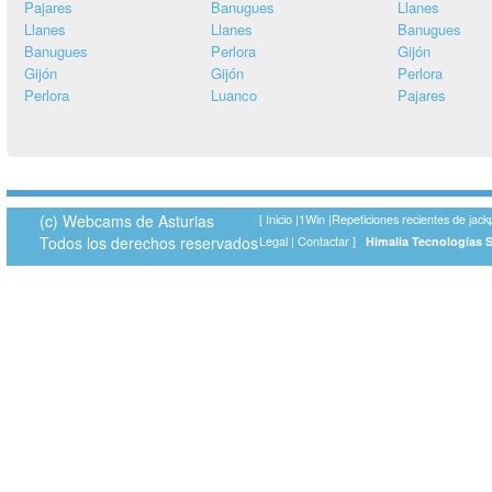
Pajares
Banugues
Llanes
Llanes
Llanes
Banugues
Banugues
Perlora
Gijón
Gijón
Gijón
Perlora
Perlora
Luanco
Pajares
(c) Webcams de Asturias
[
Inicio
|
1Win
|
Repeticiones recientes de jack
Todos los derechos reservados
Legal
|
Contactar
]
Himalia Tecnologías 