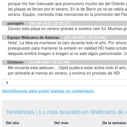
porque me han insinuado que promociono mucho las del Oriente 
las playas se llenan por el verano. En la de Barro ya no se cabía al
verano. Equipo, merecéis más menciones en la promoción del Pa
[06-09-2021 13:53:37]
paulapilo
Conocí esta playa en verano gracias a vuestra cam fui. Muchas gr
[21-08-2021 19:32:06]
Equipo Webcams de Asturias
Hola!. La idea es mantener la cam durante todo el año. Por ahor
presupuesto para mantener la emisión en calidad HD hasta octubr
después emitirá imagen a imagen si no sale algún patrocinador. U
[21-08-2021 09:22:06]
Gelytoon
Me encanta esta webcam... Ojalá pudiera estar activa todo el año
por activarla al menos en verano, y encima en proceso de HD!
1
Identifíquese para poder realizar un comentario
.
Tendencias | Lo más buscado en Webcams de A
Del año
Del mes
De la semana