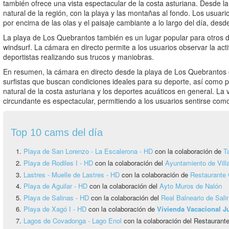
también ofrece una vista espectacular de la costa asturiana. Desde l
natural de la región, con la playa y las montañas al fondo. Los usua
por encima de las olas y el paisaje cambiante a lo largo del día, desd
La playa de Los Quebrantos también es un lugar popular para otros de
windsurf. La cámara en directo permite a los usuarios observar la acti
deportistas realizando sus trucos y maniobras.
En resumen, la cámara en directo desde la playa de Los Quebrantos 
surfistas que buscan condiciones ideales para su deporte, así como p
natural de la costa asturiana y los deportes acuáticos en general. La vi
circundante es espectacular, permitiendo a los usuarios sentirse como 
Top 10 cams del día
Playa de San Lorenzo - La Escalerona - HD
con la colaboración de
T
Playa de Rodiles I - HD
con la colaboración del
Ayuntamiento de Vill
Lastres - Muelle de Lastres - HD
con la colaboración de
Restaurante 
Playa de Aguilar - HD
con la colaboración del
Ayto Muros de Nalón
Playa de Salinas - HD
con la colaboración del
Real Balneario de Sali
Playa de Xagó I - HD
con la colaboración de
Vivienda Vacacional 
Lagos de Covadonga - Lago Enol
con la colaboración del Restauran