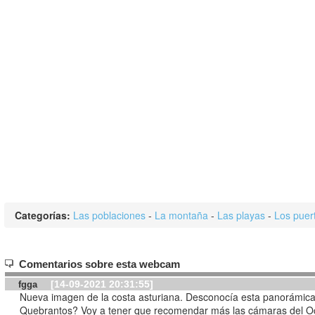
Categorías:
Las poblaciones
-
La montaña
-
Las playas
-
Los puer
Comentarios sobre esta webcam
[14-09-2021 20:31:55]
fgga
Nueva imagen de la costa asturiana. Desconocía esta panorámic
Quebrantos? Voy a tener que recomendar más las cámaras del O