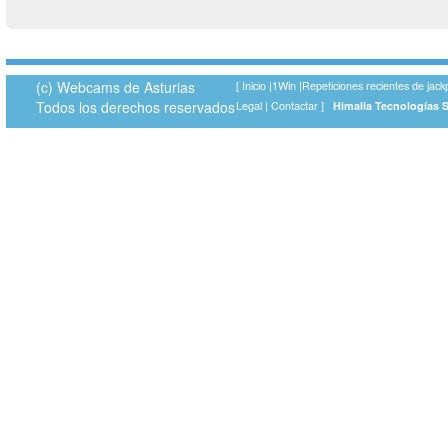
(c) Webcams de Asturias
[
Inicio
|
1Win
|
Repeticiones recientes de jack
Todos los derechos reservados
Legal
|
Contactar
]
Himalia Tecnologías 