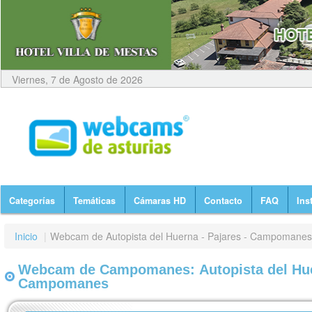
Viernes, 7 de Agosto de 2026
Categorías
Temáticas
Cámaras HD
Contacto
FAQ
Ins
Inicio
|
Webcam de Autopista del Huerna - Pajares - Campomanes
Webcam de Campomanes: Autopista del Huer
Campomanes