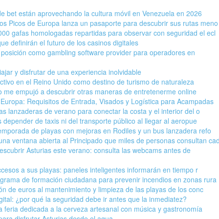
e bet están aprovechando la cultura móvil en Venezuela en 2026
los Picos de Europa lanza un pasaporte para descubrir sus rutas meno
.000 gafas homologadas repartidas para observar con seguridad el ecl
 definirán el futuro de los casinos digitales
posición como gambling software provider para operadores en
ajar y disfrutar de una experiencia inolvidable
activo en el Reino Unido como destino de turismo de naturaleza
o me empujó a descubrir otras maneras de entretenerme online
n Europa: Requisitos de Entrada, Visados y Logística para Acampadas
as lanzaderas de verano para conectar la costa y el interior del o
depender de taxis ni del transporte público al llegar al aeropue
 temporada de playas con mejoras en Rodiles y un bus lanzadera refo
na ventana abierta al Principado que miles de personas consultan ca
scubrir Asturias este verano: consulta las webcams antes de
accesos a sus playas: paneles inteligentes informarán en tiempo r
ograma de formación ciudadana para prevenir incendios en zonas rura
lón de euros al mantenimiento y limpieza de las playas de los conc
gital: ¿por qué la seguridad debe ir antes que la inmediatez?
a feria dedicada a la cerveza artesanal con música y gastronomía
para disfrutar Asturias desde el agua