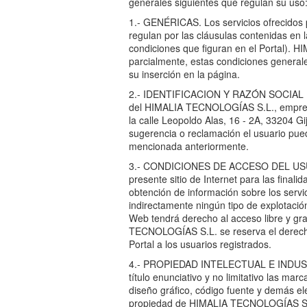
generales siguientes que regulan su uso
1.- GENÉRICAS. Los servicios ofrecidos
regulan por las cláusulas contenidas en l
condiciones que figuran en el Portal). 
parcialmente, estas condiciones general
su inserción en la página.
2.- IDENTIFICACION Y RAZÓN SOCIAL DEL
del HIMALIA TECNOLOGÍAS S.L., empre
la calle Leopoldo Alas, 16 - 2A, 33204 Gi
sugerencia o reclamación el usuario puede
mencionada anteriormente.
3.- CONDICIONES DE ACCESO DEL USUARIO
presente sitio de Internet para las finali
obtención de información sobre los servic
indirectamente ningún tipo de explotación
Web tendrá derecho al acceso libre y gra
TECNOLOGÍAS S.L. se reserva el derecho 
Portal a los usuarios registrados.
4.- PROPIEDAD INTELECTUAL E INDUSTRIAL
título enunciativo y no limitativo las marc
diseño gráfico, código fuente y demás e
propiedad de HIMALIA TECNOLOGÍAS S.L.