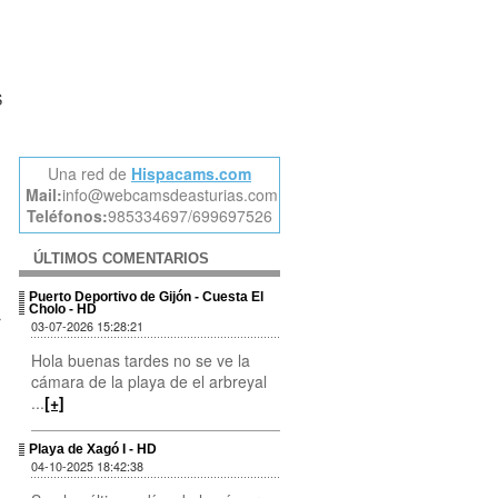
S
Una red de
Hispacams.com
Mail:
info@webcamsdeasturias.com
Teléfonos:
985334697/699697526
ÚLTIMOS COMENTARIOS
Puerto Deportivo de Gijón - Cuesta El
Cholo - HD
r
03-07-2026 15:28:21
Hola buenas tardes no se ve la
cámara de la playa de el arbreyal
...
[+]
Playa de Xagó I - HD
04-10-2025 18:42:38