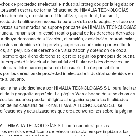
echos de propiedad intelectual e industrial protegidos por la legislación
 autorización escrita de forma fehaciente de HIMALIA TECNOLOGÍAS
e los derechos, no está permitido utilizar, reproducir, transmitir,
eda de la utilización necesaria para la visita de la página y el uso de
s servicios suministrados no supone por parte de HIMALIA TECNOLOGÍA
renuncia, transmisión, ni cesión total o parcial de los derechos derivados
ni atribuye derechos de utilización, alteración, explotación, reproducción,
 estos contenidos sin la previa y expresa autorización por escrito de
hos, sin perjuicio del derecho de visualización y obtención de copia
, siempre que dicho derecho se ejercite según los principios de buena
 propiedad intelectual e industrial del titular de tales derechos, se
mente para información personal del usuario. La responsabilidad
s por los derechos de propiedad intelectual e industrial contenidos en
e al usuario.
gina ha sido diseñada por HIMALIA TECNOLOGÍAS S.L. para facilita
eal de la geografía española. La página Web dispone de unos datos de
ales los usuarios pueden dirigirse al organismo para las finalidades
ción de las cláusulas del Portal. HIMALIA TECNOLOGÍAS S.L. se
dificaciones y actualizaciones que crea convenientes sobre la página
. HIMALIA TECNOLOGÍAS S.L. no responderá por las
los servicios eléctricos o de telecomunicaciones que impidan a los