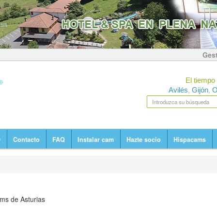
Gest
El tiempo 
Avilés
Gijón
O
,
,
D
Contacto
FAQ
Instalar cam
Hazte socio
Hispacams
ms de Asturias