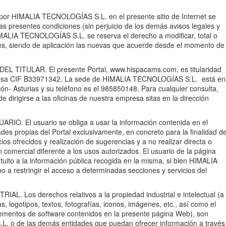
:
 por HIMALIA TECNOLOGÍAS S.L. en el presente sitio de Internet se
as presentes condiciones (sin perjuicio de los demás avisos legales y
HIMALIA TECNOLOGÍAS S.L. se reserva el derecho a modificar, total o
es, siendo de aplicación las nuevas que acuerde desde el momento de
 TITULAR. El presente Portal, www.hispacams.com, es titularidad
sa CIF B33971342. La sede de HIMALIA TECNOLOGÍAS S.L. está en
jón- Asturias y su teléfono es el 985850148. Para cualquier consulta,
 dirigirse a las oficinas de nuestra empresa sitas en la dirección
. El usuario se obliga a usar la información contenida en el
dades propias del Portal exclusivamente, en concreto para la finalidad d
ios ofrecidos y realización de sugerencias y a no realizar directa o
 comercial diferente a los usos autorizados. El usuario de la página
tuito a la información pública recogida en la misma, si bien HIMALIA
a restringir el acceso a determinadas secciones y servicios del
. Los derechos relativos a la propiedad industrial e intelectual (a
as, logotipos, textos, fotografías, iconos, imágenes, etc., así como el
lementos de software contenidos en la presente página Web), son
 o de las demás entidades que puedan ofrecer información a través