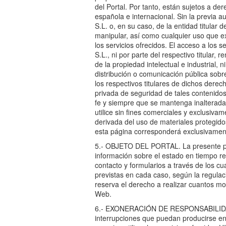
del Portal. Por tanto, están sujetos a der
española e internacional. Sin la previa
S.L. o, en su caso, de la entidad titular d
manipular, así como cualquier uso que exc
los servicios ofrecidos. El acceso a lo
S.L., ni por parte del respectivo titular, 
de la propiedad intelectual e industrial, 
distribución o comunicación pública sobre
los respectivos titulares de dichos derec
privada de seguridad de tales contenidos
fe y siempre que se mantenga inalterada la
utilice sin fines comerciales y exclusiva
derivada del uso de materiales protegido
esta página corresponderá exclusivament
5.- OBJETO DEL PORTAL. La presente pá
información sobre el estado en tiempo r
contacto y formularios a través de los cu
previstas en cada caso, según la regula
reserva el derecho a realizar cuantos mo
Web.
6.- EXONERACIÓN DE RESPONSABILIDAD
interrupciones que puedan producirse en 