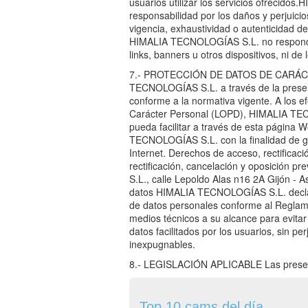
usuarios utilizar los servicios ofrecid
responsabilidad por los daños y perjuici
vigencia, exhaustividad o autenticidad de
HIMALIA TECNOLOGÍAS S.L. no responder
links, banners u otros dispositivos, ni de
7.- PROTECCIÓN DE DATOS DE CARÁCTER
TECNOLOGÍAS S.L. a través de la presen
conforme a la normativa vigente. A los e
Carácter Personal (LOPD), HIMALIA TEC
pueda facilitar a través de esta página 
TECNOLOGÍAS S.L. con la finalidad de ges
Internet. Derechos de acceso, rectificaci
rectificación, cancelación y oposición p
S.L., calle Lepoldo Alas n16 2A Gijón - A
datos HIMALIA TECNOLOGÍAS S.L. declara
de datos personales conforme al Reglame
medios técnicos a su alcance para evitar 
datos facilitados por los usuarios, sin p
inexpugnables.
8.- LEGISLACIÓN APLICABLE Las presente
Top 10 cams del día