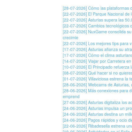
[28-07-2026] Cómo las plataformas d
[22-07-2026] El Parque Nacional de 
[22-07-2026] Asturias supera las 50
[22-07-2026] Cambios tecnológicos que
[22-07-2026] NuxGame consolida su 
crecimie
[22-07-2026] Los mejores tips para vi
[17-07-2026] Asturias afianza su atr
[17-07-2026] Cómo el clima asturian
[14-07-2026] Viajar por Carretera e
[10-07-2026] El Principado refuerza l
[08-07-2026] Qué hacer si no quieres 
[01-07-2026] Villaviciosa estrena la
[28-06-2026] Webcams de Asturias, u
[28-06-2026] Más conexiones para de
emprend
[27-06-2026] Asturias digitaliza los 
[24-06-2026] Asturias impulsa un pr
[24-06-2026] Asturias destina un mil
[24-06-2026] Pagos rápidos y ocio di
[22-06-2026] Ribadesella estrena un
[19-06-2026] Actividades en el Sella 