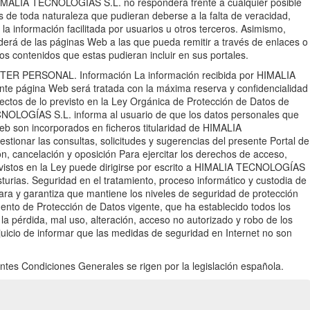
os.HIMALIA TECNOLOGÍAS S.L. no responderá frente a cualquier posible
os de toda naturaleza que pudieran deberse a la falta de veracidad,
 la información facilitada por usuarios u otros terceros. Asimismo,
á de las páginas Web a las que pueda remitir a través de enlaces o
 los contenidos que estas pudieran incluir en sus portales.
 PERSONAL. Información La información recibida por HIMALIA
te página Web será tratada con la máxima reserva y confidencialidad
fectos de lo previsto en la Ley Orgánica de Protección de Datos de
NOLOGÍAS S.L. informa al usuario de que los datos personales que
Web son incorporados en ficheros titularidad de HIMALIA
tionar las consultas, solicitudes y sugerencias del presente Portal de
ón, cancelación y oposición Para ejercitar los derechos de acceso,
revistos en la Ley puede dirigirse por escrito a HIMALIA TECNOLOGÍAS
sturias. Seguridad en el tratamiento, proceso informático y custodia de
 y garantiza que mantiene los niveles de seguridad de protección
nto de Protección de Datos vigente, que ha establecido todos los
la pérdida, mal uso, alteración, acceso no autorizado y robo de los
erjuicio de informar que las medidas de seguridad en Internet no son
s Condiciones Generales se rigen por la legislación española.