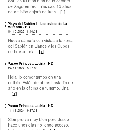
Son los últimos días de la cámara
de Xagó en red. Tras casi 15 años
de emisión dejará de func ...
[+]
Playa del Sablón II - Los cubos de La
Memoria - HD
04-10-2025 18:40:38
Nueva cámara con vistas a la zona
del Sablón en Llanes y los Cubos
de la Memoria ...
[+]
Paseo Princesa Letizia - HD
24-11-2024 15:27:38
Hola, lo comentamos en una
noticia. Están de obras hasta fin de
año en la oficina de turismo. Una
...
[+]
Paseo Princesa Letizia - HD
11-11-2024 19:37:38
Siempre va muy bien pero desde
hace unos días no tengo acceso.